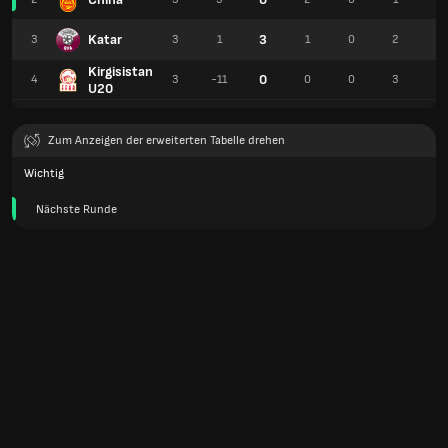
Katar
3
3
3
1
1
0
2
6
Kirgisistan
0
4
3
-11
0
0
3
3
U20
Zum Anzeigen der erweiterten Tabelle drehen
Wichtig
Nächste Runde