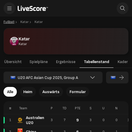
Fußball
Katar
Katar
Katar
Katar
Übersicht
Spielpläne
Ergebnisse
Tabellenstand
Kader
U20 AFC Asian Cup 2025, Group A
Alle
Heim
Auswärts
Formular
#
Team
P
TD
PTE
S
U
N
T
Australien
9
1
3
7
3
0
0
10
U20
China
6
2
3
3
2
0
1
8