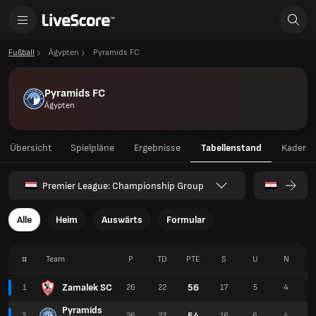
Fußball
Ägypten
Pyramids FC
Pyramids FC
Ägypten
Übersicht
Spielpläne
Ergebnisse
Tabellenstand
Kader
Premier League: Championship Group
Alle
Heim
Auswärts
Formular
#
Team
P
TD
PTE
S
U
N
Zamalek SC
56
1
26
22
17
5
4
Pyramids
54
2
26
22
16
6
4