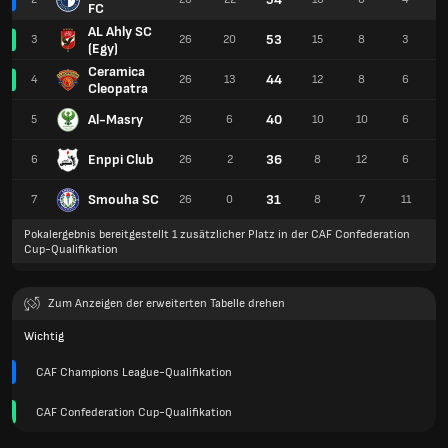
FC
AL Ahly SC
53
3
26
20
15
8
3
(Egy)
Ceramica
44
4
26
13
12
8
6
Cleopatra
Al-Masry
40
5
26
6
10
10
6
Enppi Club
36
6
26
2
8
12
6
Smouha SC
31
7
26
0
8
7
11
Pokalergebnis bereitgestellt 1 zusätzlicher Platz in der CAF Confederation
Cup-Qualifikation
Zum Anzeigen der erweiterten Tabelle drehen
Wichtig
CAF Champions League-Qualifikation
CAF Confederation Cup-Qualifikation