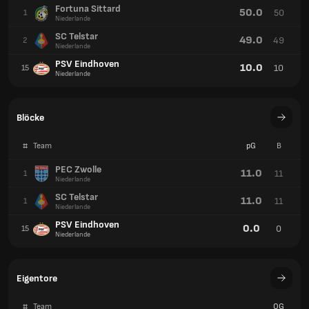
Fortuna Sittard
50.0
50
1
Niederlande
SC Telstar
49.0
49
2
Niederlande
PSV Eindhoven
10.0
10
15
Niederlande
Blöcke
#
Team
pG
B
PEC Zwolle
11.0
11
1
Niederlande
SC Telstar
11.0
11
1
Niederlande
PSV Eindhoven
0.0
0
15
Niederlande
Eigentore
#
Team
OG