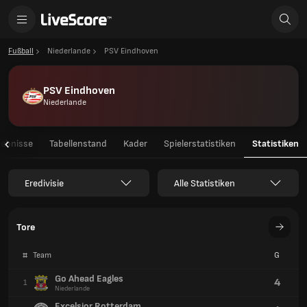
Fußball
Niederlande
PSV Eindhoven
PSV Eindhoven
Niederlande
gebnisse
Tabellenstand
Kader
Spielerstatistiken
Statistiken
Eredivisie
Alle Statistiken
Tore
#
Team
G
Go Ahead Eagles
4
1
Niederlande
Excelsior Rotterdam