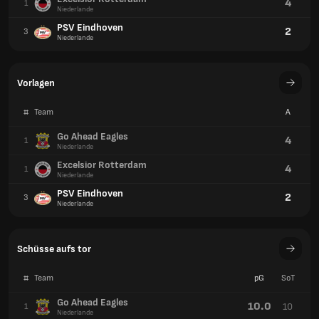
4
1
Niederlande
PSV Eindhoven
2
3
Niederlande
Vorlagen
#
Team
A
Go Ahead Eagles
4
1
Niederlande
Excelsior Rotterdam
4
1
Niederlande
PSV Eindhoven
2
3
Niederlande
Schüsse aufs tor
#
Team
pG
SoT
Go Ahead Eagles
10.0
10
1
Niederlande