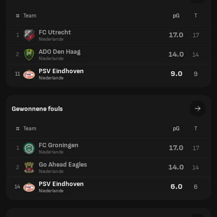
#
Team
pG
T
FC Utrecht
17.0
17
1
Niederlande
ADO Den Haag
14.0
14
2
Niederlande
PSV Eindhoven
9.0
9
11
Niederlande
Gewonnene fouls
#
Team
pG
T
FC Groningen
17.0
17
1
Niederlande
Go Ahead Eagles
14.0
14
2
Niederlande
PSV Eindhoven
6.0
6
14
Niederlande