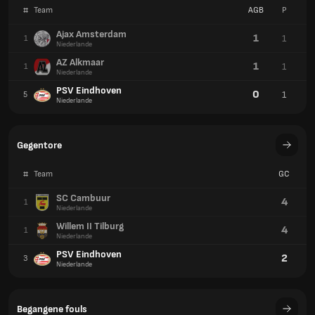
#
Team
AGB
P
Ajax Amsterdam
1
1
1
Niederlande
AZ Alkmaar
1
1
1
Niederlande
PSV Eindhoven
0
1
5
Niederlande
Gegentore
#
Team
GC
SC Cambuur
4
1
Niederlande
Willem II Tilburg
4
1
Niederlande
PSV Eindhoven
2
3
Niederlande
Begangene fouls