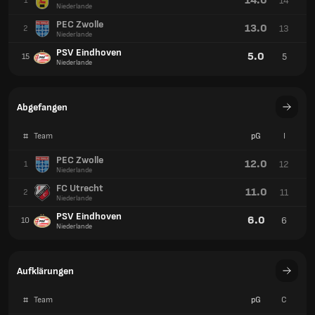
14.0
14
1
Niederlande
PEC Zwolle
13.0
13
2
Niederlande
PSV Eindhoven
5.0
5
15
Niederlande
Abgefangen
#
Team
pG
I
PEC Zwolle
12.0
12
1
Niederlande
FC Utrecht
11.0
11
2
Niederlande
PSV Eindhoven
6.0
6
10
Niederlande
Aufklärungen
#
Team
pG
C