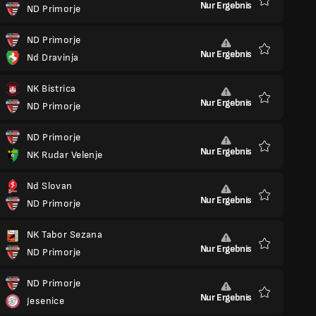
Nur Ergebnis
ND Primorje
Favoriten
ND Primorje
Nur Ergebnis
Nd Dravinja
Favoriten
NK Bistrica
Nur Ergebnis
ND Primorje
Favoriten
ND Primorje
Nur Ergebnis
NK Rudar Velenje
Favoriten
Nd Slovan
Nur Ergebnis
ND Primorje
Favoriten
NK Tabor Sezana
Nur Ergebnis
ND Primorje
Favoriten
ND Primorje
Nur Ergebnis
Jesenice
Favoriten