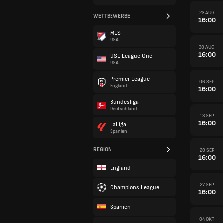
23 AUG
WETTBEWERBE
16:00
MLS
USA
30 AUG
16:00
USL League One
USA
Premier League
06 SEP
England
16:00
Bundesliga
Deutschland
13 SEP
16:00
LaLiga
Spanien
REGION
20 SEP
16:00
England
27 SEP
Champions League
16:00
Spanien
04 OKT