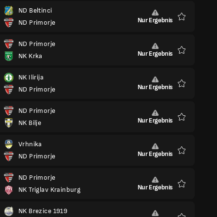
ND Beltinci
Nur Ergebnis
ND Primorje
Favoriten
ND Primorje
Nur Ergebnis
NK Krka
Favoriten
NK Ilirija
Nur Ergebnis
ND Primorje
Favoriten
ND Primorje
Nur Ergebnis
NK Bilje
Favoriten
Vrhnika
Nur Ergebnis
ND Primorje
Favoriten
ND Primorje
Nur Ergebnis
NK Triglav Krainburg
Favoriten
NK Brezice 1919