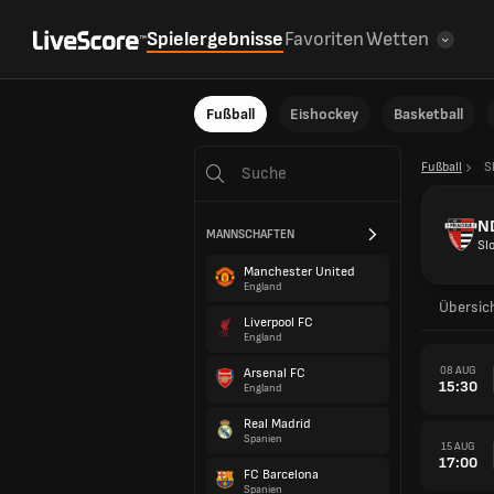
Spielergebnisse
Favoriten
Wetten
Fußball
Eishockey
Basketball
Fußball
S
N
MANNSCHAFTEN
Sl
Manchester United
England
Übersic
Liverpool FC
England
08 AUG
Arsenal FC
15:30
England
Real Madrid
Spanien
15 AUG
17:00
FC Barcelona
Spanien