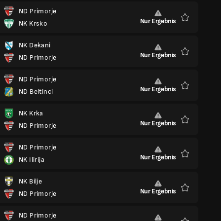
ND Primorje
Nur Ergebnis
NK Krsko
Favoriten
NK Dekani
Nur Ergebnis
ND Primorje
Favoriten
ND Primorje
Nur Ergebnis
ND Beltinci
Favoriten
NK Krka
Nur Ergebnis
ND Primorje
Favoriten
ND Primorje
Nur Ergebnis
NK Ilirija
Favoriten
NK Bilje
Nur Ergebnis
ND Primorje
Favoriten
ND Primorje