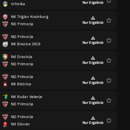
Nur Ergebnis
Vrhnika
Favoriten
NK Triglav Krainburg
Nur Ergebnis
ND Primorje
Favoriten
ND Primorje
Nur Ergebnis
NK Brezice 1919
Favoriten
Nd Dravinja
Nur Ergebnis
ND Primorje
Favoriten
ND Primorje
Nur Ergebnis
NK Bistrica
Favoriten
NK Rudar Velenje
Nur Ergebnis
ND Primorje
Favoriten
ND Primorje
Nur Ergebnis
Nd Slovan
Favoriten