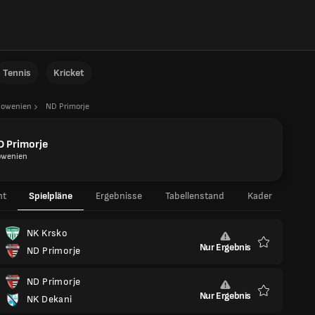
Tennis
Kricket
lowenien
ND Primorje
D Primorje
owenien
ht
Spielpläne
Ergebnisse
Tabellenstand
Kader
NK Krsko
Nur Ergebnis
ND Primorje
Favoriten
ND Primorje
Nur Ergebnis
NK Dekani
Favoriten