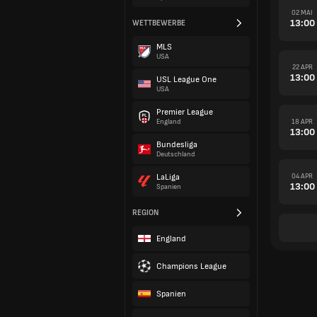
02 MAI
13:00
WETTBEWERBE
MLS
USA
22 APR
13:00
USL League One
USA
Premier League
18 APR
England
13:00
Bundesliga
Deutschland
04 APR
LaLiga
13:00
Spanien
REGION
England
Champions League
Spanien