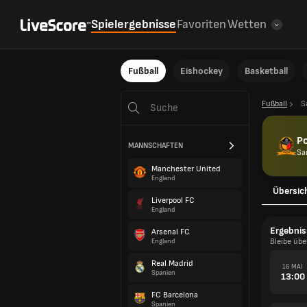
Spielergebnisse
Favoriten
Wetten
Fußball
Eishockey
Basketball
Fußball
S
P
MANNSCHAFTEN
Sa
Manchester United
England
Übersic
Liverpool FC
England
Ergebnis
Arsenal FC
Bleibe üb
England
Real Madrid
16 MAI
Spanien
13:00
FC Barcelona
Spanien