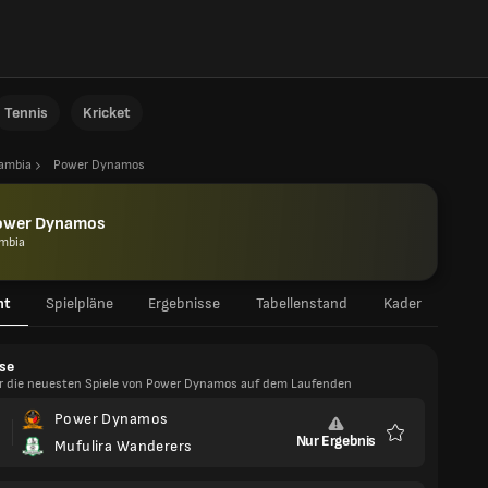
Tennis
Kricket
ambia
Power Dynamos
ower Dynamos
mbia
ht
Spielpläne
Ergebnisse
Tabellenstand
Kader
se
er die neuesten Spiele von Power Dynamos auf dem Laufenden
Power Dynamos
Nur Ergebnis
Mufulira Wanderers
Favoriten