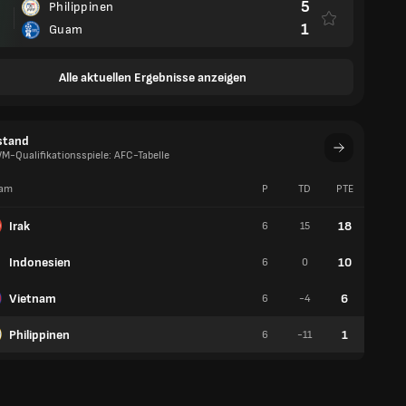
5
Philippinen
1
Guam
Alle aktuellen Ergebnisse anzeigen
stand
M-Qualifikationsspiele: AFC-Tabelle
am
P
TD
PTE
S
Irak
18
6
15
6
Indonesien
10
6
0
3
Vietnam
6
6
-4
2
Philippinen
1
6
-11
0