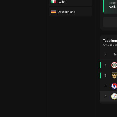
Italien
03 JUN
Voll.
Deutschland
Tabellen
Aktuelle W
#
Te
1
2
3
4