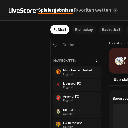
Spielergebnisse
Favoriten
Wetten
Fußball
Eishockey
Basketball
Fußball
P
Ph
MANNSCHAFTEN
Ph
Manchester United
England
Übersic
Liverpool FC
England
Arsenal FC
Bevorste
England
Real Madrid
Spanien
FC Barcelona
Spanien