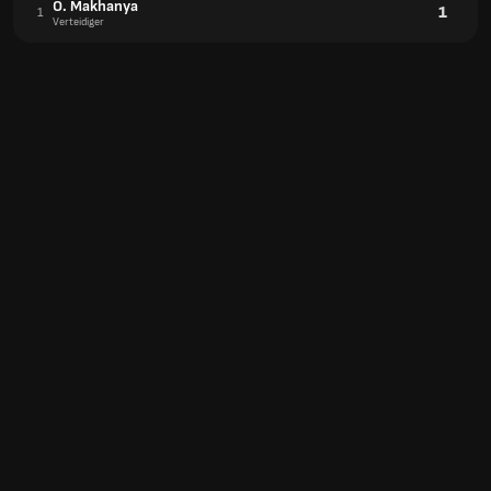
O. Makhanya
1
1
Verteidiger