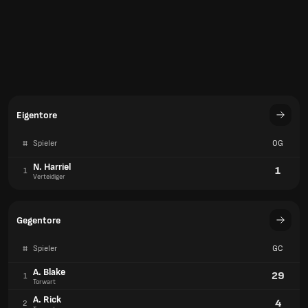
Eigentore
#
Spieler
OG
N. Harriel
1
1
Verteidiger
Gegentore
#
Spieler
GC
A. Blake
29
1
Torwart
A. Rick
4
2