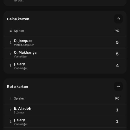
Torwart
Gelbe karten
#
Spieler
YC
D. Jacques
5
1
Mittelfeldspieler
O. Makhanya
5
1
Verteidiger
J. Sery
4
3
Verteidiger
Rote karten
#
Spieler
RC
E. Alladoh
1
1
Stürmer
J. Sery
1
1
Verteidiger