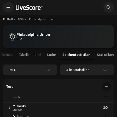
Fußball
USA
Philadelphia Union
Philadelphia Union
USA
gebnisse
Tabellenstand
Kader
Spielerstatistiken
Statistiken
MLS
Alle Statistiken
Tore
#
Spieler
G
M. Iloski
10
1
Stürmer
D. Jacques