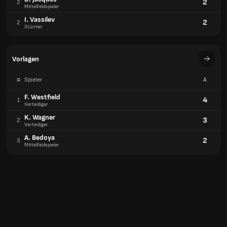
2
2
Mittelfeldspieler
I. Vassilev
2
2
Stürmer
Vorlagen
#
Spieler
A
F. Westfield
4
1
Verteidiger
K. Wagner
3
2
Verteidiger
A. Bedoya
2
3
Mittelfeldspieler