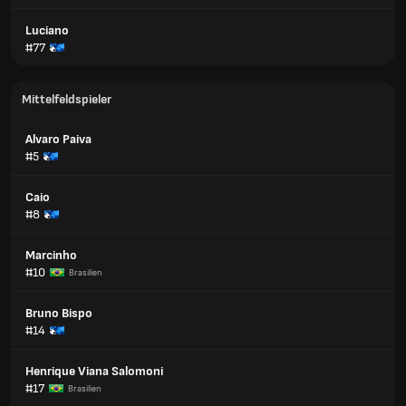
Luciano
#77
Mittelfeldspieler
Alvaro Paiva
#5
Caio
#8
Marcinho
#10
Brasilien
Bruno Bispo
#14
Henrique Viana Salomoni
#17
Brasilien