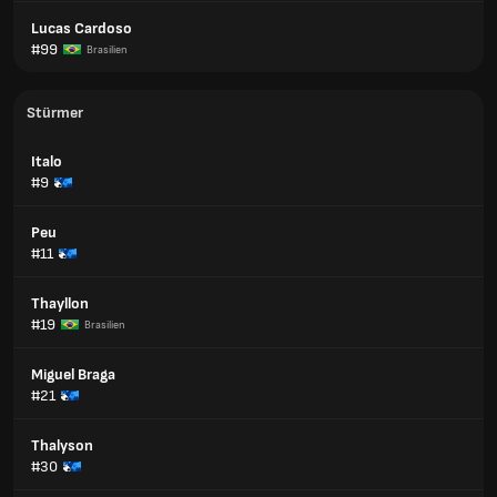
Lucas Cardoso
#99
Brasilien
Stürmer
Italo
#9
Peu
#11
Thayllon
#19
Brasilien
Miguel Braga
#21
Thalyson
#30