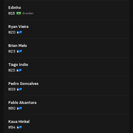
Edinho
#18
Brasilien
Ryan Vieira
#20
Brian Melo
#23
Tiago Indio
#25
Pedro Goncalves
#39
Pablo Alcantara
#80
Kaua Hinkel
#94