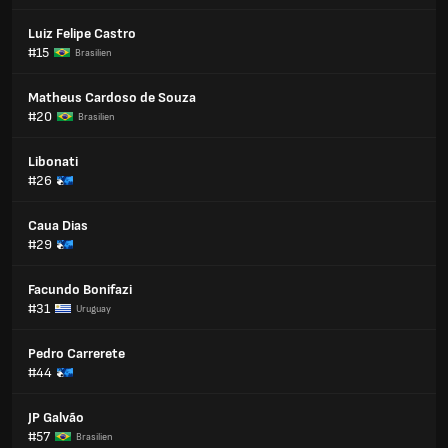
Luiz Felipe Castro
#15
Brasilien
Matheus Cardoso de Souza
#20
Brasilien
Libonati
#26
Caua Dias
#29
Facundo Bonifazi
#31
Uruguay
Pedro Carrerete
#44
JP Galvão
#57
Brasilien