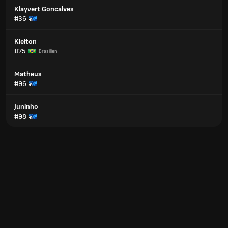
Klayvert Goncalves
#36
Kleiton
#75
Brasilien
Matheus
#96
Juninho
#98