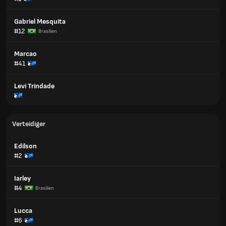
Gabriel Mesquita
#12
Brasilien
Marcao
#41
Levi Trindade
Verteidiger
Edilson
#2
Iarley
#4
Brasilien
Lucca
#6