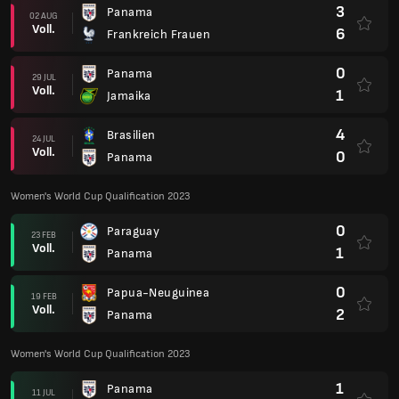
3
Panama
02 AUG
Voll.
6
Frankreich Frauen
0
Panama
29 JUL
Voll.
1
Jamaika
4
Brasilien
24 JUL
Voll.
0
Panama
Women's World Cup Qualification 2023
0
Paraguay
23 FEB
Voll.
1
Panama
0
Papua-Neuguinea
19 FEB
Voll.
2
Panama
Women's World Cup Qualification 2023
1
Panama
11 JUL