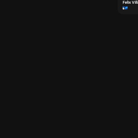
Felix Vil