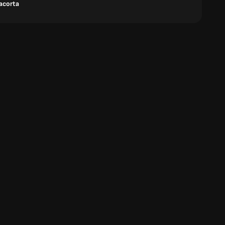
lacorta