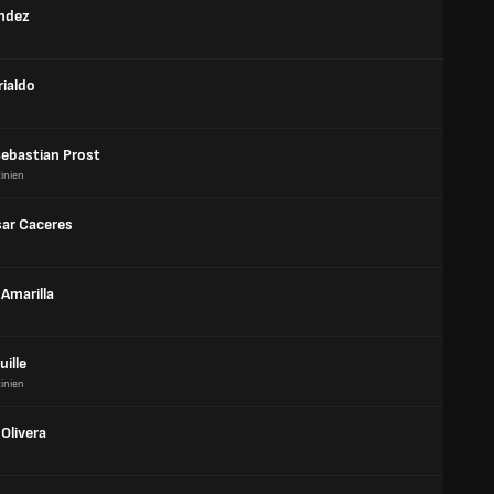
ndez
rialdo
Sebastian Prost
inien
sar Caceres
 Amarilla
uille
inien
Olivera