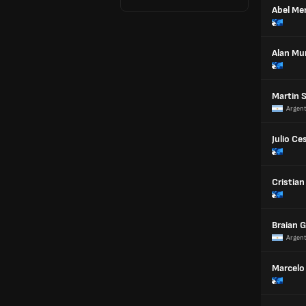
Abel Me
Alan Mu
Martin 
Argent
Julio Ce
Cristian
Braian G
Argent
Marcelo 