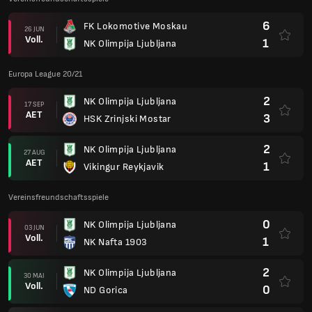
6
FK Lokomotive Moskau
26 JUN
Voll.
1
NK Olimpija Ljubljana
Europa League 20/21
2
NK Olimpija Ljubljana
17 SEP
AET
3
HSK Zrinjski Mostar
2
NK Olimpija Ljubljana
27 AUG
AET
1
Vikingur Reykjavik
Vereinsfreundschaftsspiele
0
NK Olimpija Ljubljana
03 JUN
Voll.
1
NK Nafta 1903
2
NK Olimpija Ljubljana
30 MAI
Voll.
0
ND Gorica