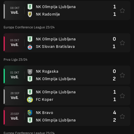
1
NK Olimpija Ljubljana
08 OKT
Voll.
1
NK Radomlje
Europa Conference League 23/24
0
NK Olimpija Ljubljana
05 OKT
Voll.
1
SK Slovan Bratislava
Prva Liga 23/24
0
NK Rogaska
01 OKT
Voll.
2
NK Olimpija Ljubljana
1
NK Olimpija Ljubljana
28 SEP
Voll.
1
FC Koper
4
NK Bravo
23 SEP
Voll.
2
NK Olimpija Ljubljana
Europa Conference League 23/24