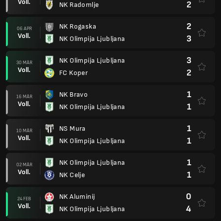
Voll.
2
NK Radomlje
2
NK Rogaska
06 APR
Voll.
3
NK Olimpija Ljubljana
3
NK Olimpija Ljubljana
30 MÄR
Voll.
2
FC Koper
1
NK Bravo
16 MÄR
Voll.
1
NK Olimpija Ljubljana
1
NS Mura
10 MÄR
Voll.
1
NK Olimpija Ljubljana
1
NK Olimpija Ljubljana
02 MÄR
Voll.
1
NK Celje
0
NK Aluminij
24 FEB
Voll.
4
NK Olimpija Ljubljana