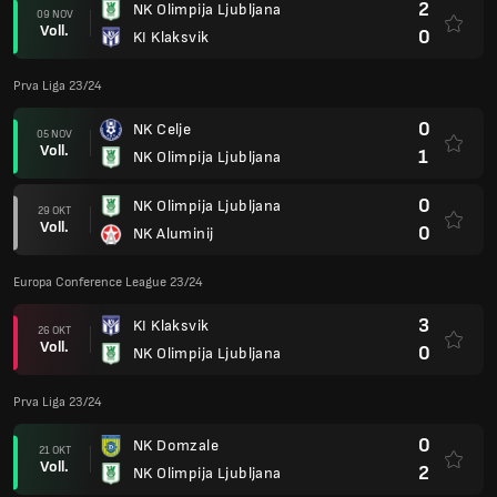
2
NK Olimpija Ljubljana
09 NOV
Voll.
0
KI Klaksvik
Prva Liga 23/24
0
NK Celje
05 NOV
Voll.
1
NK Olimpija Ljubljana
0
NK Olimpija Ljubljana
29 OKT
Voll.
0
NK Aluminij
Europa Conference League 23/24
3
KI Klaksvik
26 OKT
Voll.
0
NK Olimpija Ljubljana
Prva Liga 23/24
0
NK Domzale
21 OKT
Voll.
2
NK Olimpija Ljubljana