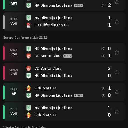
AET
2
NK Olimpija Ljubljana
(3)
1
NK Olimpija Ljubljana
07 JUL
Voll.
1
FC Differdingen 03
Europa Conference Liga 21/22
0
NK Olimpija Ljubljana
(0)
12 AUG
Voll.
1
CD Santa Clara
(3)
2
CD Santa Clara
05 AUG
Voll.
0
NK Olimpija Ljubljana
1
Birkirkara FC
(1)
29 JUL
AP
0
NK Olimpija Ljubljana
(1)
1
NK Olimpija Ljubljana
22 JUL
Voll.
0
Birkirkara FC
Vereinsfreundschaftsspiele