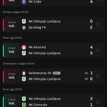
Voll.
4
NK Celje
Europa League 23/24
0
NK Olimpija Ljubljana
24 AUG
Voll.
2
Qarabag FK
Prva Liga 23/24
4
NK Aluminij
19 AUG
Voll.
5
NK Olimpija Ljubljana
Champions League 23/24
1
Galatasaray SK
(4)
15 AUG
Voll.
0
NK Olimpija Ljubljana
(0)
Prva Liga 23/24
2
NK Olimpija Ljubljana
12 AUG
Voll.
1
NK Domzale