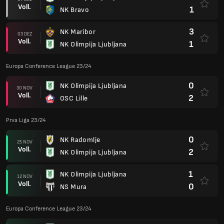
Voll.
1
NK Bravo
3
NK Maribor
03 DEZ
Voll.
1
NK Olimpija Ljubljana
Europa Conference League 23/24
0
NK Olimpija Ljubljana
30 NOV
Voll.
2
OSC Lille
Prva Liga 23/24
0
NK Radomlje
25 NOV
Voll.
2
NK Olimpija Ljubljana
1
NK Olimpija Ljubljana
12 NOV
Voll.
0
NS Mura
Europa Conference League 23/24