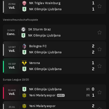
1
NK Triglav Krainburg
26 MAI
Voll.
1
NK Olimpija Ljubljana
Vereinsfreundschaftsspiele
SK Sturm Graz
15 NOV
Canc.
NK Olimpija Ljubljana
2
Bologna FC
12 OKT
Voll.
2
NK Olimpija Ljubljana
1
Verona
06 SEP
Voll.
2
NK Olimpija Ljubljana
Europa League 19/20
0
NK Olimpija Ljubljana
(2)
01 AUG
Voll.
1
Yeni Malatyaspor
(3)
2
Yeni Malatyaspor
25 JUL