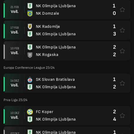
1
NK Olimpija Ljubljana
21 FEB
Voll.
0
NK Domzale
1
NK Radomlje
17 FEB
Voll.
3
NK Olimpija Ljubljana
2
NK Olimpija Ljubljana
10 FEB
Voll.
2
NK Rogaska
Europa Conference League 23/24
1
SK Slovan Bratislava
14 DEZ
Voll.
2
NK Olimpija Ljubljana
Prva Liga 23/24
2
FC Koper
10 DEZ
Voll.
4
NK Olimpija Ljubljana
1
NK Olimpija Ljubljana
07 DEZ