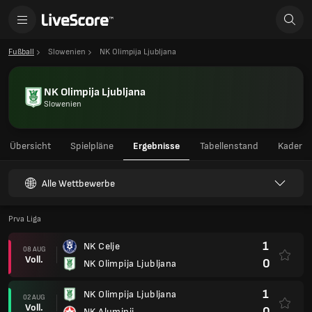
Fußball
Slowenien
NK Olimpija Ljubljana
NK Olimpija Ljubljana
Slowenien
Übersicht
Spielpläne
Ergebnisse
Tabellenstand
Kader
Alle Wettbewerbe
Prva Liga
1
NK Celje
08 AUG
Voll.
0
NK Olimpija Ljubljana
1
NK Olimpija Ljubljana
02 AUG
Voll.
0
NK Aluminij