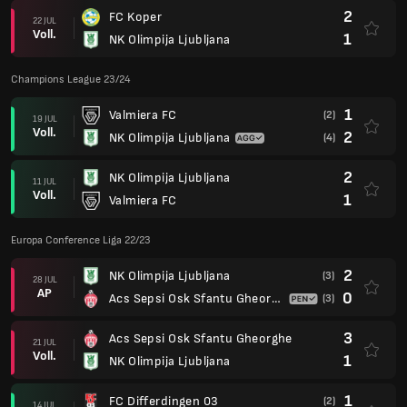
2
FC Koper
22 JUL
Voll.
1
NK Olimpija Ljubljana
Champions League 23/24
1
Valmiera FC
(2)
19 JUL
Voll.
2
NK Olimpija Ljubljana
(4)
2
NK Olimpija Ljubljana
11 JUL
Voll.
1
Valmiera FC
Europa Conference Liga 22/23
2
NK Olimpija Ljubljana
(3)
28 JUL
AP
0
Acs Sepsi Osk Sfantu Gheorghe
(3)
3
Acs Sepsi Osk Sfantu Gheorghe
21 JUL
Voll.
1
NK Olimpija Ljubljana
1
FC Differdingen 03
(2)
14 JUL