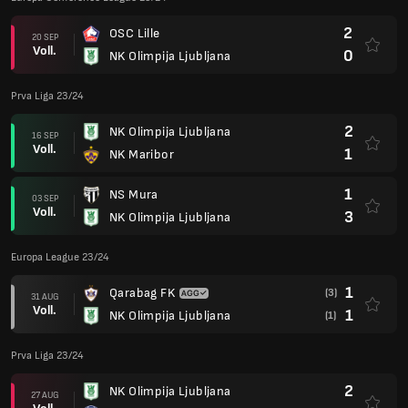
2
OSC Lille
20 SEP
Voll.
0
NK Olimpija Ljubljana
Prva Liga 23/24
2
NK Olimpija Ljubljana
16 SEP
Voll.
1
NK Maribor
1
NS Mura
03 SEP
Voll.
3
NK Olimpija Ljubljana
Europa League 23/24
1
Qarabag FK
(3)
31 AUG
Voll.
1
NK Olimpija Ljubljana
(1)
Prva Liga 23/24
2
NK Olimpija Ljubljana
27 AUG