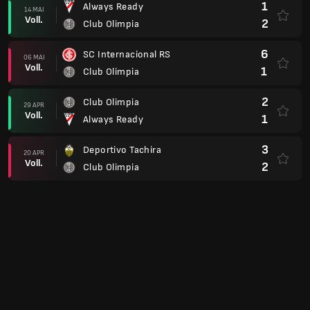
1
Always Ready
14 MAI
Voll.
2
Club Olimpia
6
SC Internacional RS
06 MAI
Voll.
1
Club Olimpia
2
Club Olimpia
29 APR
Voll.
1
Always Ready
3
Deportivo Tachira
20 APR
Voll.
2
Club Olimpia