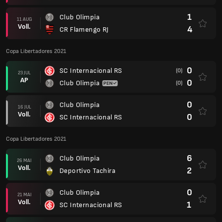
1
Club Olimpia
11 AUG
Voll.
4
CR Flamengo RJ
Copa Libertadores 2021
0
SC Internacional RS
(0)
23 JUL
AP
0
Club Olimpia
(0)
0
Club Olimpia
16 JUL
Voll.
0
SC Internacional RS
Copa Libertadores 2021
6
Club Olimpia
26 MAI
Voll.
2
Deportivo Tachira
0
Club Olimpia
21 MAI
Voll.
1
SC Internacional RS