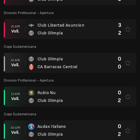
Division Profesional - Apertura
3
Club Libertad Asuncion
25 APR
Voll.
2
Club Olimpia
Copa Sudamericana
0
Club Olimpia
16 APR
Voll.
0
CA Barracas Central
Division Profesional - Apertura
0
Rubio Nu
12 APR
Voll.
2
Club Olimpia
Copa Sudamericana
0
Audax Italiano
09 APR
Voll.
2
Club Olimpia