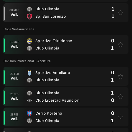
1
Club Olimpia
08 MÄR
Voll.
1
Sp. San Lorenzo
Copa Sudamericana
0
Sportivo Trinidense
05 MÄR
Voll.
1
Club Olimpia
Division Profesional - Apertura
0
Sportivo Ameliano
28 FEB
Voll.
1
Club Olimpia
1
Club Olimpia
25 FEB
Voll.
0
Club Libertad Asuncion
0
Cerro Porteno
21 FEB
Voll.
1
Club Olimpia