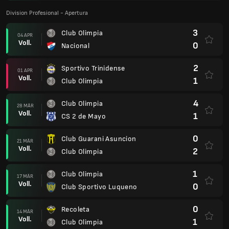
Division Profesional - Apertura
3
Club Olimpia
04 APR
Voll.
0
Nacional
2
Sportivo Trinidense
01 APR
Voll.
1
Club Olimpia
4
Club Olimpia
28 MÄR
Voll.
1
CS 2 de Mayo
0
Club Guarani Asuncion
21 MÄR
Voll.
2
Club Olimpia
1
Club Olimpia
17 MÄR
Voll.
0
Club Sportivo Luqueno
0
Recoleta
14 MÄR
Voll.
1
Club Olimpia