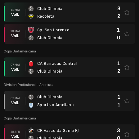
3
Club Olimpia
15 MAI
Voll.
2
Recoleta
1
Sp. San Lorenzo
10 MAI
Voll.
0
Club Olimpia
Copa Sudamericana
1
CA Barracas Central
07 MAI
Voll.
2
Club Olimpia
Division Profesional - Apertura
1
Club Olimpia
03 MAI
Voll.
1
Sportivo Ameliano
Copa Sudamericana
3
CR Vasco da Gama RJ
30 APR
Voll.
0
Club Olimpia