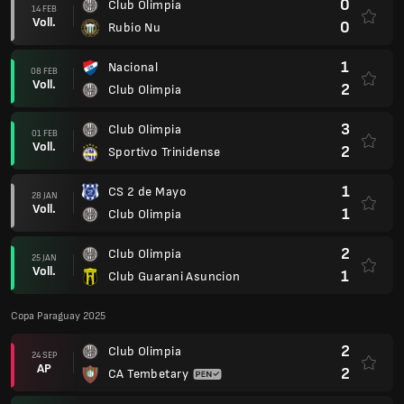
0
Club Olimpia
14 FEB
Voll.
0
Rubio Nu
1
Nacional
08 FEB
Voll.
2
Club Olimpia
3
Club Olimpia
01 FEB
Voll.
2
Sportivo Trinidense
1
CS 2 de Mayo
28 JAN
Voll.
1
Club Olimpia
2
Club Olimpia
25 JAN
Voll.
1
Club Guarani Asuncion
Copa Paraguay 2025
2
Club Olimpia
24 SEP
AP
2
CA Tembetary