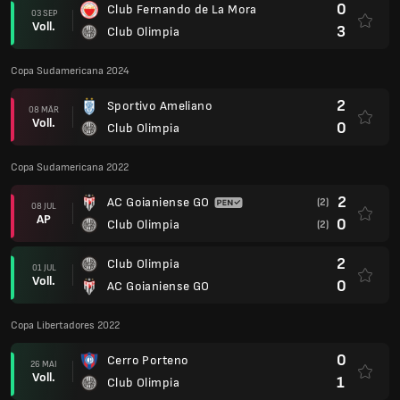
0
Club Fernando de La Mora
03 SEP
Voll.
3
Club Olimpia
Copa Sudamericana 2024
2
Sportivo Ameliano
08 MÄR
Voll.
0
Club Olimpia
Copa Sudamericana 2022
2
AC Goianiense GO
(2)
08 JUL
AP
0
Club Olimpia
(2)
2
Club Olimpia
01 JUL
Voll.
0
AC Goianiense GO
Copa Libertadores 2022
0
Cerro Porteno
26 MAI
Voll.
1
Club Olimpia