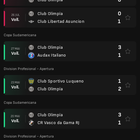
0
Club Olimpia
26 JUL
Voll.
1
Club Libertad Asuncion
Copa Sudamericana
3
Club Olimpia
27 MAI
Voll.
1
Audax Italiano
Division Profesional - Apertura
1
Club Sportivo Luqueno
23 MAI
Voll.
2
Club Olimpia
Copa Sudamericana
3
Club Olimpia
20 MAI
Voll.
1
CR Vasco da Gama RJ
Division Profesional - Apertura