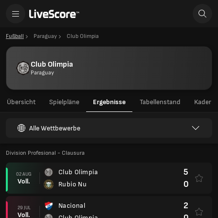
Fußball
Paraguay
Club Olimpia
Club Olimpia
Paraguay
Übersicht
Spielpläne
Ergebnisse
Tabellenstand
Kader
Alle Wettbewerbe
Division Profesional - Clausura
5
Club Olimpia
02 AUG
Voll.
0
Rubio Nu
2
Nacional
29 JUL
Voll.
0
Club Olimpia