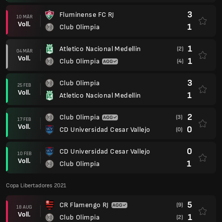
3
Fluminense FC RJ
10 MÄR
Voll.
1
Club Olimpia
1
Atletico Nacional Medellin
(2)
04 MÄR
Voll.
1
Club Olimpia
(4)
3
Club Olimpia
25 FEB
Voll.
1
Atletico Nacional Medellin
2
Club Olimpia
(3)
17 FEB
Voll.
0
CD Universidad Cesar Vallejo
(0)
0
CD Universidad Cesar Vallejo
10 FEB
Voll.
1
Club Olimpia
Copa Libertadores 2021
5
CR Flamengo RJ
(9)
18 AUG
Voll.
1
Club Olimpia
(2)