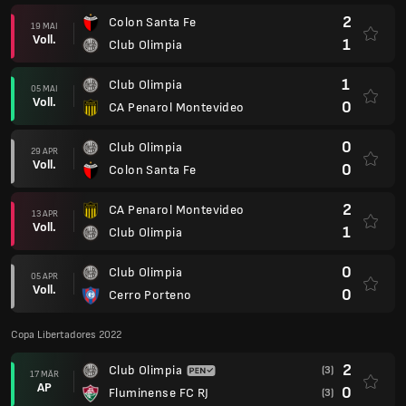
2
Colon Santa Fe
19 MAI
Voll.
1
Club Olimpia
1
Club Olimpia
05 MAI
Voll.
0
CA Penarol Montevideo
0
Club Olimpia
29 APR
Voll.
0
Colon Santa Fe
2
CA Penarol Montevideo
13 APR
Voll.
1
Club Olimpia
0
Club Olimpia
05 APR
Voll.
0
Cerro Porteno
Copa Libertadores 2022
2
Club Olimpia
(3)
17 MÄR
AP
0
Fluminense FC RJ
(3)