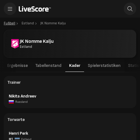
Fußball
Estland
JK Nomme Kalju
JK Nomme Kalju
Estland
Ergebnisse
Tabellenstand
Kader
Spielerstatistiken
Statis
Trainer
Nikita Andreev
Russland
Torwarte
Henri Perk
#1
Estland