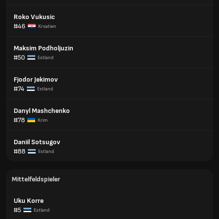
Roko Vukusic
#46
Kroatien
Maksim Podholjuzin
#50
Estland
Fjodor Jekimov
#74
Estland
Danyl Mashchenko
#78
Krim
Daniil Sotsugov
#88
Estland
Mittelfeldspieler
Uku Korre
#5
Estland