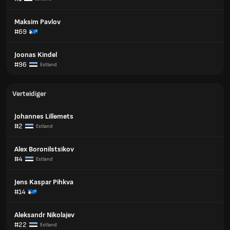
Maksim Pavlov
#69
Joonas Kindel
#96
Estland
Verteidiger
Johannes Lillemets
#2
Estland
Alex Boronilstsikov
#4
Estland
Jens Kaspar Pihkva
#14
Aleksandr Nikolajev
#22
Estland