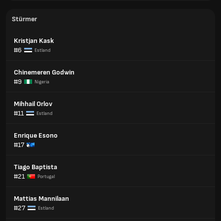
Stürmer
Kristjan Kask
#6
Estland
Chinemeren Godwin
#9
Nigeria
Mihhail Orlov
#11
Estland
Enrique Esono
#17
Tiago Baptista
#21
Portugal
Mattias Mannilaan
#27
Estland