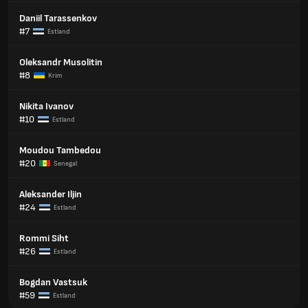
Daniil Tarassenkov
#7
Estland
Oleksandr Musolitin
#8
Krim
Nikita Ivanov
#10
Estland
Moudou Tambedou
#20
Senegal
Aleksander Iljin
#24
Estland
Rommi Siht
#26
Estland
Bogdan Vastsuk
#59
Estland