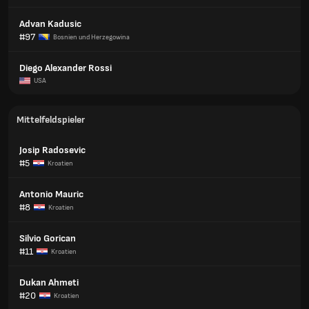
Advan Kadusic
#97
Bosnien und Herzegowina
Diego Alexander Rossi
USA
Mittelfeldspieler
Josip Radosevic
#5
Kroatien
Antonio Mauric
#8
Kroatien
Silvio Gorican
#11
Kroatien
Dukan Ahmeti
#20
Kroatien