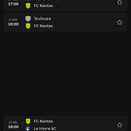
17:00
FC Nantes
Favori
Toulouse
07 APR
16:00
FC Nantes
Favori
FC Nantes
01 MAI
16:00
Le Havre AC
Favori