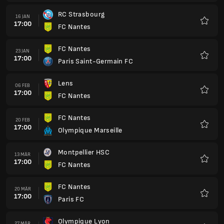
RC Strasbourg
16 JAN
17:00
FC Nantes
Favori
FC Nantes
23 JAN
17:00
Paris Saint-Germain FC
Favori
Lens
06 FEB
17:00
FC Nantes
Favori
FC Nantes
20 FEB
17:00
Olympique Marseille
Favori
Montpellier HSC
13 MÄR
17:00
FC Nantes
Favori
FC Nantes
20 MÄR
17:00
Paris FC
Favori
Olympique Lyon
27 MÄR