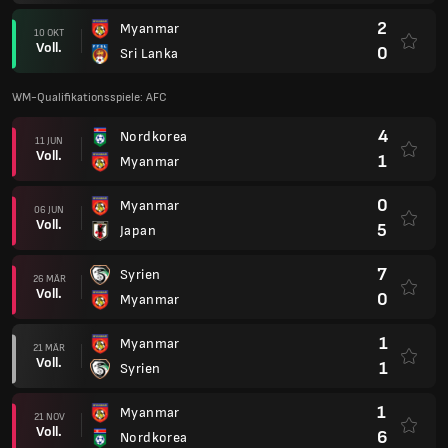
2
Myanmar
10 OKT
Voll.
0
Sri Lanka
WM-Qualifikationsspiele: AFC
4
Nordkorea
11 JUN
Voll.
1
Myanmar
0
Myanmar
06 JUN
Voll.
5
Japan
7
Syrien
26 MÄR
Voll.
0
Myanmar
1
Myanmar
21 MÄR
Voll.
1
Syrien
1
Myanmar
21 NOV
Voll.
6
Nordkorea