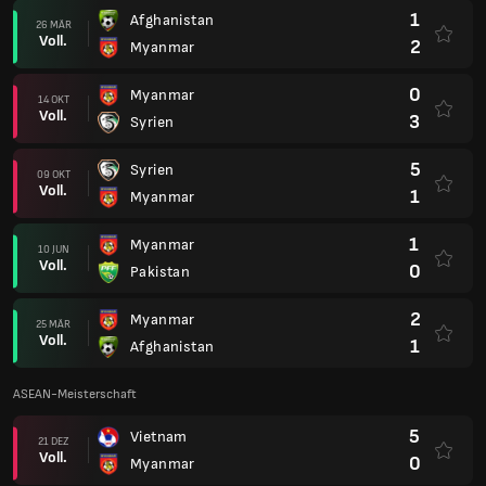
1
Afghanistan
26 MÄR
Voll.
2
Myanmar
0
Myanmar
14 OKT
Voll.
3
Syrien
5
Syrien
09 OKT
Voll.
1
Myanmar
1
Myanmar
10 JUN
Voll.
0
Pakistan
2
Myanmar
25 MÄR
Voll.
1
Afghanistan
ASEAN-Meisterschaft
5
Vietnam
21 DEZ
Voll.
0
Myanmar