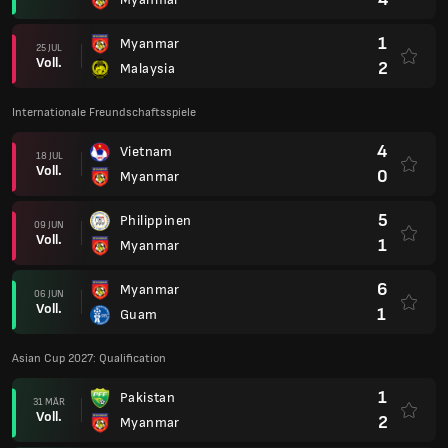
1
Myanmar
25 JUL
Voll.
2
Malaysia
Internationale Freundschaftsspiele
4
Vietnam
18 JUL
Voll.
0
Myanmar
5
Philippinen
09 JUN
Voll.
1
Myanmar
6
Myanmar
06 JUN
Voll.
1
Guam
Asian Cup 2027: Qualification
1
Pakistan
31 MÄR
Voll.
2
Myanmar