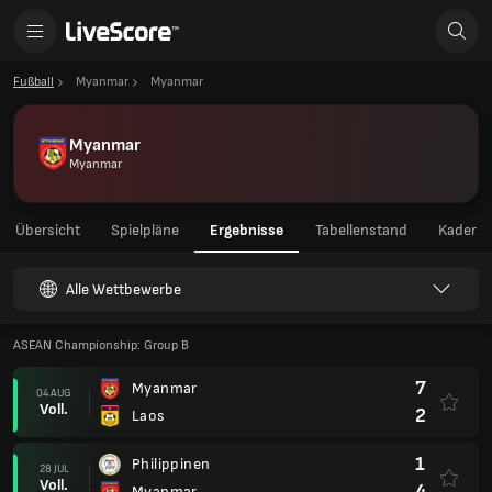
Fußball
Myanmar
Myanmar
Myanmar
Myanmar
Übersicht
Spielpläne
Ergebnisse
Tabellenstand
Kader
Alle Wettbewerbe
ASEAN Championship: Group B
7
Myanmar
04 AUG
Voll.
2
Laos
1
Philippinen
28 JUL
Voll.
4
Myanmar