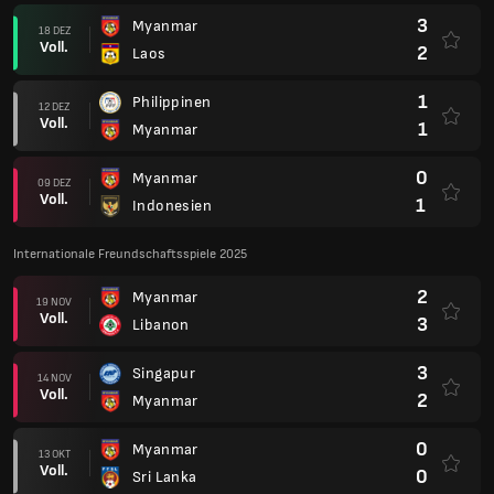
3
Myanmar
18 DEZ
Voll.
2
Laos
1
Philippinen
12 DEZ
Voll.
1
Myanmar
0
Myanmar
09 DEZ
Voll.
1
Indonesien
Internationale Freundschaftsspiele 2025
2
Myanmar
19 NOV
Voll.
3
Libanon
3
Singapur
14 NOV
Voll.
2
Myanmar
0
Myanmar
13 OKT
Voll.
0
Sri Lanka