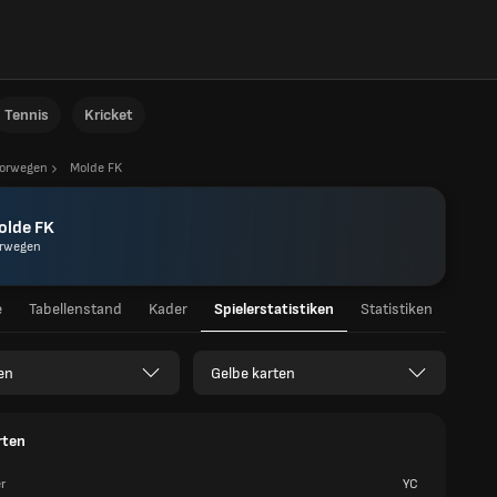
Tennis
Kricket
orwegen
Molde FK
olde FK
rwegen
e
Tabellenstand
Kader
Spielerstatistiken
Statistiken
ien
Gelbe karten
rten
r
YC