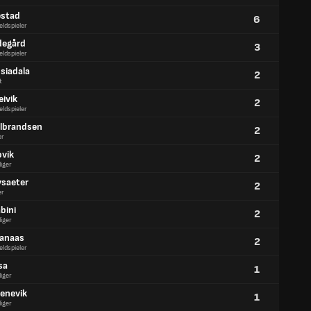
estad
6
eldspieler
degård
3
eldspieler
osiadala
2
t
eivik
2
eldspieler
ulbrandsen
2
er
ovik
2
iger
ysaeter
2
er
bini
2
iger
ranaas
2
eldspieler
sa
1
iger
tenevik
1
iger