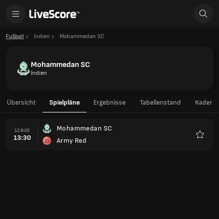
Fußball
Indien
Mohammedan SC
Mohammedan SC
Indien
Übersicht
Spielpläne
Ergebnisse
Tabellenstand
Kader
Mohammedan SC
12 AUG
13:30
Army Red
Favori