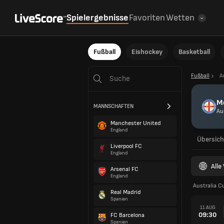
Spielergebnisse
Favoriten
Wetten
Fußball
Eishockey
Basketball
Fußball
A
Me
MANNSCHAFTEN
Au
Manchester United
England
Übersich
Liverpool FC
England
All
Arsenal FC
England
Australia C
Real Madrid
Spanien
11 AUG
09:30
FC Barcelona
Spanien