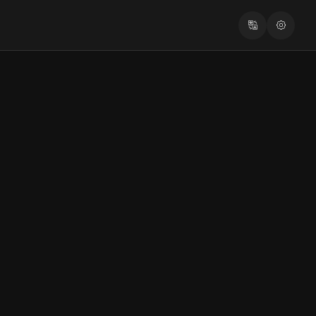
tiken
Statistiken