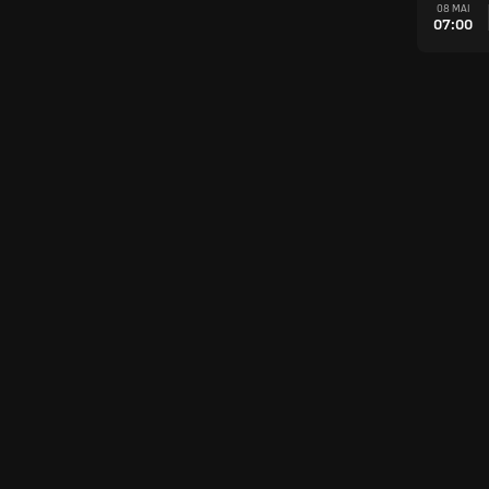
08 MAI
07:00