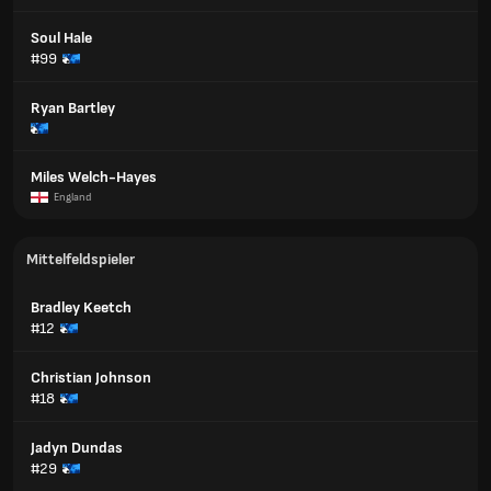
Soul Hale
#99
Ryan Bartley
Miles Welch-Hayes
England
Mittelfeldspieler
Bradley Keetch
#12
Christian Johnson
#18
Jadyn Dundas
#29