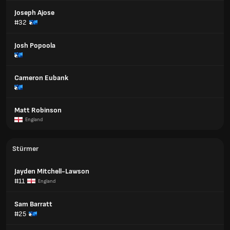
Joseph Ajose
#32
Josh Popoola
Cameron Eubank
Matt Robinson
England
Stürmer
Jayden Mitchell-Lawson
#11
England
Sam Barratt
#25