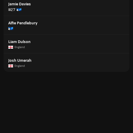
Jamie Davies
#27
Alfie Pendlebury
Liam Dulson
England
Josh Umerah
England