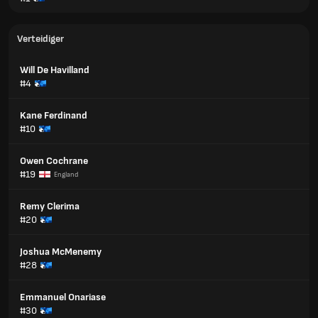
Verteidiger
Will De Havilland
#4
Kane Ferdinand
#10
Owen Cochrane
#19
England
Remy Clerima
#20
Joshua McMenemy
#28
Emmanuel Onariase
#30