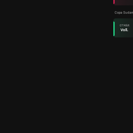
Copa Sudam
07 MÄR
Voll.