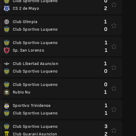
0
Club Sportivo Luqueno
2
CS 2 de Mayo
1
Club Olimpia
0
Club Sportivo Luqueno
1
Club Sportivo Luqueno
1
Sp. San Lorenzo
1
Club Libertad Asuncion
0
Club Sportivo Luqueno
0
Club Sportivo Luqueno
1
Rubio Nu
1
Sportivo Trinidense
1
Club Sportivo Luqueno
3
Club Sportivo Luqueno
2
Club Guarani Asuncion