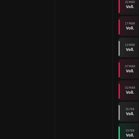
22 MÄR
Voll.
17 MÄR
Voll.
13 MÄR
Voll.
07 MÄR
Voll.
02 MÄR
Voll.
25 FEB
Voll.
23 FEB
Voll.