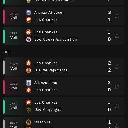
3
Alianza Atletico
24 JUL
Voll.
1
Los Chankas
1
Los Chankas
19 JUL
Voll.
0
Sport Boys Association
Liga 1
2
Los Chankas
31 MAI
Voll.
2
UTC de Cajamarca
3
Alianza Lima
24 MAI
Voll.
0
Los Chankas
1
Los Chankas
17 MAI
Voll.
0
Ucv Moquegua
1
Cusco FC
10 MAI
Voll.