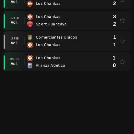
1
Los Chankas
Liga 1; Overall
0
Univ. de Deportes
12 JUL
Voll.
0
Los Chankas
1
Los Chankas
04 JUL
Voll.
1
Asociacion Deportiva Tarma
1
Ayacucho FC
27 JUN
Voll.
2
Los Chankas
3
Los Chankas
21 JUN
Voll.
1
Sporting Cristal
3
Juan Pablo II
14 JUN
Voll.
0
Los Chankas
1
Los Chankas
01 JUN