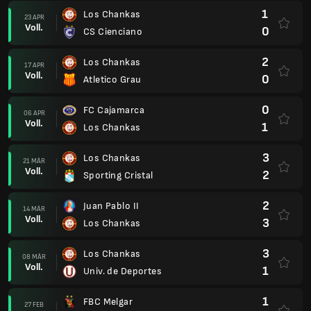
2
Juan Pablo II
14 MÄR
Voll.
3
Los Chankas
3
Los Chankas
08 MÄR
Voll.
1
Univ. de Deportes
1
FBC Melgar
27 FEB
Voll.
2
Los Chankas
3
Los Chankas
22 FEB
Voll.
2
Sport Huancayo
1
Comerciantes Unidos
15 FEB
Voll.
1
Los Chankas
1
Los Chankas
08 FEB
Voll.
0
Alianza Atletico
1
Sport Boys Association
31 JAN
Voll.