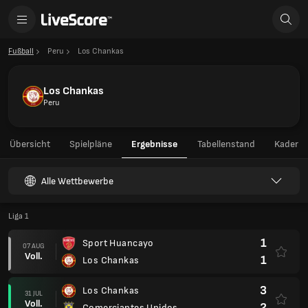
Fußball
Peru
Los Chankas
Los Chankas
Peru
Übersicht
Spielpläne
Ergebnisse
Tabellenstand
Kader
Alle Wettbewerbe
Liga 1
1
Sport Huancayo
07 AUG
Voll.
1
Los Chankas
3
Los Chankas
31 JUL
Voll.
2
Comerciantes Unidos