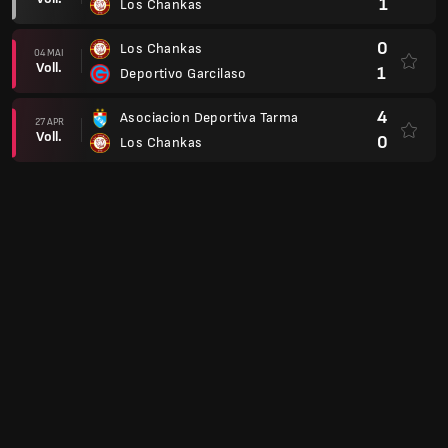
1
Los Chankas
0
Los Chankas
04 MAI
Voll.
1
Deportivo Garcilaso
4
Asociacion Deportiva Tarma
27 APR
Voll.
0
Los Chankas
1
Los Chankas
23 APR
Voll.
0
CS Cienciano
2
Los Chankas
17 APR
Voll.
0
Atletico Grau
0
FC Cajamarca
06 APR
Voll.
1
Los Chankas
3
Los Chankas
21 MÄR
Voll.
2
Sporting Cristal