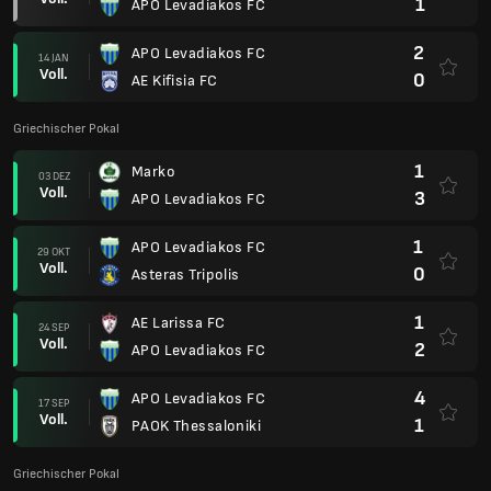
1
APO Levadiakos FC
2
APO Levadiakos FC
14 JAN
Voll.
0
AE Kifisia FC
Griechischer Pokal
1
Marko
03 DEZ
Voll.
3
APO Levadiakos FC
1
APO Levadiakos FC
29 OKT
Voll.
0
Asteras Tripolis
1
AE Larissa FC
24 SEP
Voll.
2
APO Levadiakos FC
4
APO Levadiakos FC
17 SEP
Voll.
1
PAOK Thessaloniki
Griechischer Pokal