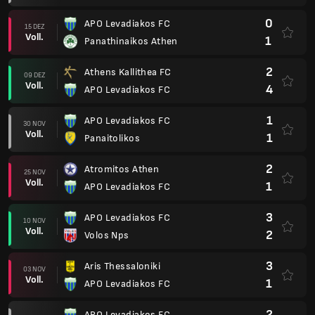
0
APO Levadiakos FC
15 DEZ
Voll.
1
Panathinaikos Athen
2
Athens Kallithea FC
09 DEZ
Voll.
4
APO Levadiakos FC
1
APO Levadiakos FC
30 NOV
Voll.
1
Panaitolikos
2
Atromitos Athen
25 NOV
Voll.
1
APO Levadiakos FC
3
APO Levadiakos FC
10 NOV
Voll.
2
Volos Nps
3
Aris Thessaloniki
03 NOV
Voll.
1
APO Levadiakos FC
2
APO Levadiakos FC