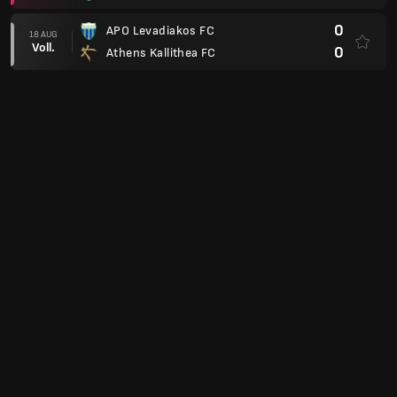
0
APO Levadiakos FC
18 AUG
Voll.
0
Athens Kallithea FC