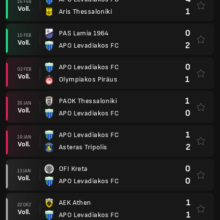
16 FEB
Voll.
1
Aris Thessaloniki
0
PAS Lamia 1964
10 FEB
Voll.
2
APO Levadiakos FC
0
APO Levadiakos FC
02 FEB
Voll.
1
Olympiakos Piräus
1
PAOK Thessaloniki
26 JAN
Voll.
0
APO Levadiakos FC
1
APO Levadiakos FC
19 JAN
Voll.
2
Asteras Tripolis
0
OFI Kreta
13 JAN
Voll.
0
APO Levadiakos FC
1
AEK Athen
22 DEZ
Voll.
1
APO Levadiakos FC