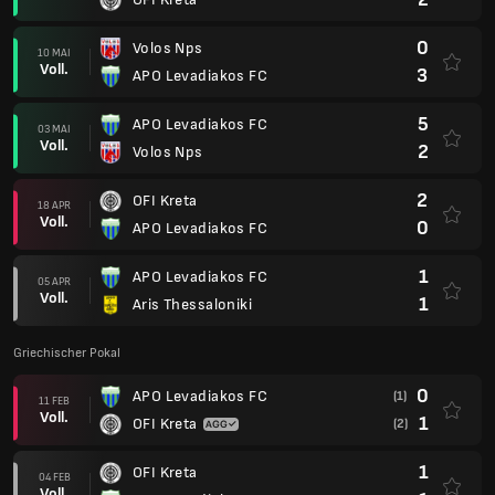
0
Volos Nps
10 MAI
Voll.
3
APO Levadiakos FC
5
APO Levadiakos FC
03 MAI
Voll.
2
Volos Nps
2
OFI Kreta
18 APR
Voll.
0
APO Levadiakos FC
1
APO Levadiakos FC
05 APR
Voll.
1
Aris Thessaloniki
Griechischer Pokal
0
APO Levadiakos FC
(1)
11 FEB
Voll.
1
OFI Kreta
(2)
1
OFI Kreta
04 FEB
Voll.