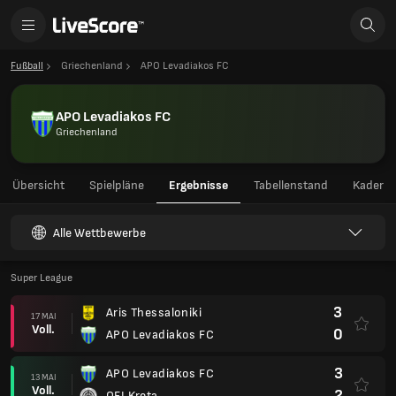
Fußball
Griechenland
APO Levadiakos FC
APO Levadiakos FC
Griechenland
Übersicht
Spielpläne
Ergebnisse
Tabellenstand
Kader
Alle Wettbewerbe
Super League
3
Aris Thessaloniki
17 MAI
Voll.
0
APO Levadiakos FC
3
APO Levadiakos FC
13 MAI
Voll.
2
OFI Kreta