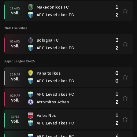
1
Makedonikos FC
18 AUG
Voll.
2
APO Levadiakos FC
Club Friendlies
3
Bologna FC
02 AUG
Voll.
2
APO Levadiakos FC
Super League 24/25
0
Panaitolikos
09 MÄR
Voll.
0
APO Levadiakos FC
1
APO Levadiakos FC
02 MÄR
Voll.
2
Atromitos Athen
1
Volos Nps
22 FEB
Voll.
2
APO Levadiakos FC
4
APO Levadiakos FC