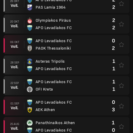
26 OKT
Voll.
2
PAS Lamia 1964
2
Olympiakos Piräus
20 OKT
Voll.
2
APO Levadiakos FC
0
APO Levadiakos FC
06 OKT
Voll.
2
PAOK Thessaloniki
1
Asteras Tripolis
28 SEP
Voll.
1
APO Levadiakos FC
1
APO Levadiakos FC
22 SEP
Voll.
1
OFI Kreta
0
APO Levadiakos FC
01 SEP
Voll.
3
AEK Athen
1
Panathinaikos Athen
25 AUG
Voll.
0
APO Levadiakos FC