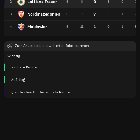
Lettland Frauen
9
2
6
-8
3
0
3
Nordmazedonien
7
3
6
-7
2
1
3
Moldawien
1
4
6
-11
0
1
5
Zum Anzeigen der erweiterten Tabelle drehen
Wichtig
Nächste Runde
Aufstieg
Qualifikation für die nächste Runde