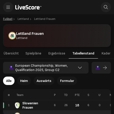
Fußball
Lettland
Lettland Frauen
Lettland Frauen
Lettland
Übersicht
Spielpläne
Ergebnisse
Tabellenstand
Kader
European Championship, Women,
Qualification 2025, Group C2
Alle
Heim
Auswärts
Formular
#
Team
P
TD
PTE
S
U
N
Slowenien
18
1
6
26
6
0
0
Frauen