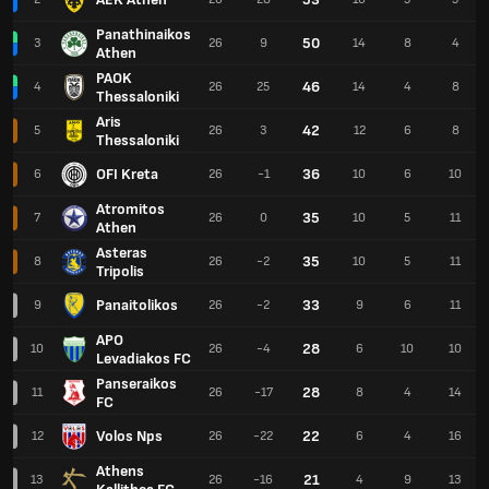
Panathinaikos
50
3
26
9
14
8
4
Athen
PAOK
46
4
26
25
14
4
8
Thessaloniki
Aris
42
5
26
3
12
6
8
Thessaloniki
OFI Kreta
36
6
26
-1
10
6
10
Atromitos
35
7
26
0
10
5
11
Athen
Asteras
35
8
26
-2
10
5
11
Tripolis
Panaitolikos
33
9
26
-2
9
6
11
APO
28
10
26
-4
6
10
10
Levadiakos FC
Panseraikos
28
11
26
-17
8
4
14
FC
Volos Nps
22
12
26
-22
6
4
16
Athens
21
13
26
-16
4
9
13