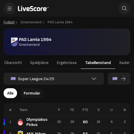
Fußball
Griechenland
PAS Lamia 1964
PAS Lamia 1964
Griechenland
Übersicht
Spielpläne
Ergebnisse
Tabellenstand
Kader
Super League 24/25
Alle
Formular
#
Team
P
TD
PTE
S
U
N
Olympiakos
60
1
26
29
18
6
2
Piräus
AEK Athen
53
2
26
28
16
5
5