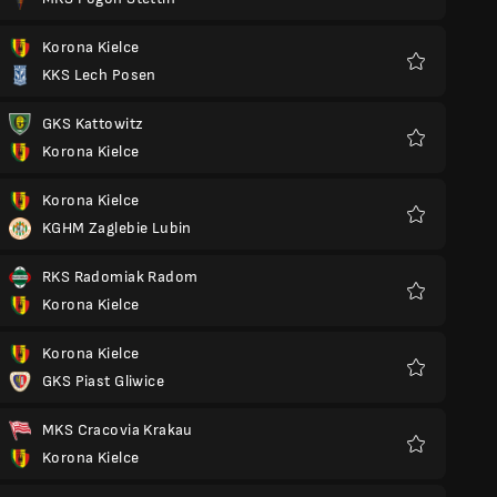
Favoriten
Korona Kielce
KKS Lech Posen
Favoriten
GKS Kattowitz
Korona Kielce
Favoriten
Korona Kielce
KGHM Zaglebie Lubin
Favoriten
RKS Radomiak Radom
Korona Kielce
Favoriten
Korona Kielce
GKS Piast Gliwice
Favoriten
MKS Cracovia Krakau
Korona Kielce
Favoriten