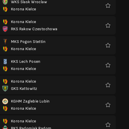
WKS Slask Wroclaw
Korona Kielce
Favoriten
Korona Kielce
RKS Rakow Czestochowa
Favoriten
MKS Pogon Stettin
Korona Kielce
Favoriten
KKS Lech Posen
Korona Kielce
Favoriten
Korona Kielce
GKS Kattowitz
Favoriten
KGHM Zaglebie Lubin
Korona Kielce
Favoriten
Korona Kielce
RKS Radomiak Radom