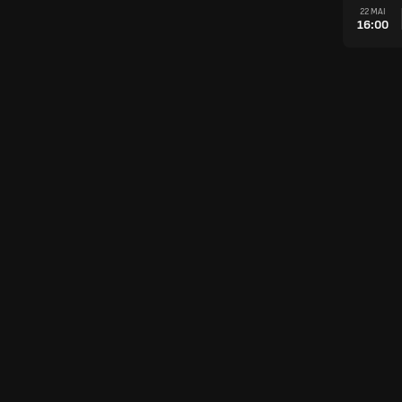
22 MAI
16:00