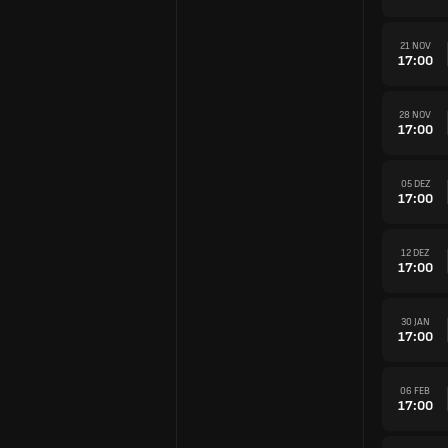
21 NOV
17:00
28 NOV
17:00
05 DEZ
17:00
12 DEZ
17:00
30 JAN
17:00
06 FEB
17:00