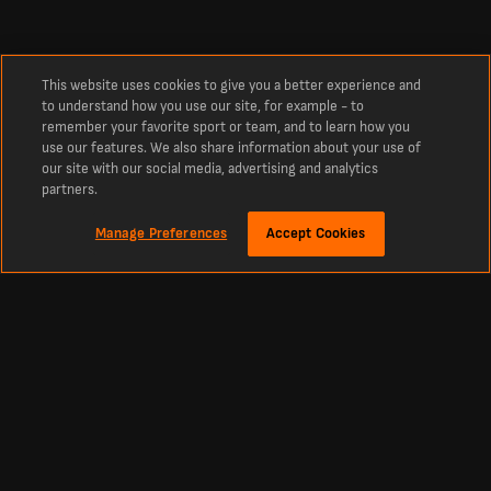
This website uses cookies to give you a better experience and
to understand how you use our site, for example - to
remember your favorite sport or team, and to learn how you
use our features. We also share information about your use of
our site with our social media, advertising and analytics
partners.
Manage Preferences
Accept Cookies
Über
Kilmarnock FC Aktuelle Tabellen, Ergebnisse und Resultate
Die neuesten Ergebnisse von Kilmarnock FC, live heute Die neuesten Ergebnisse
und Resultate von Kilmarnock FC für diese Saison. Aktuelle Ergebnisse live von
heute und frühere Resultate aus der gesamten Saison.