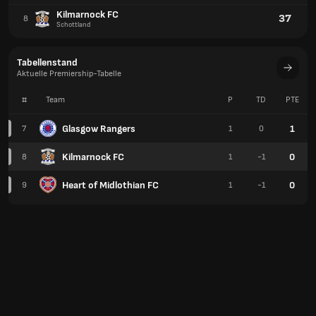
Kilmarnock FC
37
8
Schottland
Tabellenstand
Aktuelle Premiership-Tabelle
#
Team
P
TD
PTE
Glasgow Rangers
1
7
1
0
Kilmarnock FC
0
8
1
-1
Heart of Midlothian FC
0
9
1
-1