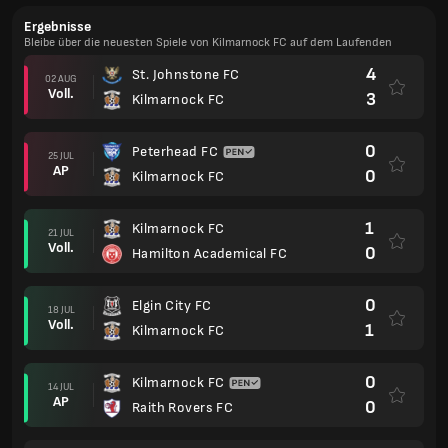
Ergebnisse
Bleibe über die neuesten Spiele von Kilmarnock FC auf dem Laufenden
4
St. Johnstone FC
02 AUG
Voll.
3
Kilmarnock FC
0
Peterhead FC
25 JUL
AP
0
Kilmarnock FC
1
Kilmarnock FC
21 JUL
Voll.
0
Hamilton Academical FC
0
Elgin City FC
18 JUL
Voll.
1
Kilmarnock FC
0
Kilmarnock FC
14 JUL
AP
0
Raith Rovers FC