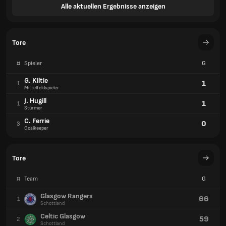
Alle aktuellen Ergebnisse anzeigen
Tore
#
Spieler
G
G. Kiltie
1
1
Mittelfeldspieler
J. Hugill
1
1
Stürmer
C. Ferrie
0
3
Goalkeeper
Tore
#
Team
G
Glasgow Rangers
66
1
Schottland
Celtic Glasgow
59
2
Schottland