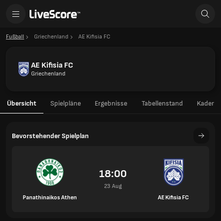
Fußball
Griechenland
AE Kifisia FC
AE Kifisia FC
Griechenland
Übersicht
Spielpläne
Ergebnisse
Tabellenstand
Kader
Bevorstehender Spielplan
18:00
23 Aug
Panathinaikos Athen
AE Kifisia FC