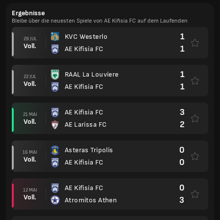
Ergebnisse
Bleibe über die neuesten Spiele von AE Kifisia FC auf dem Laufenden
1
KVC Westerlo
29 JUL
Voll.
1
AE Kifisia FC
1
RAAL La Louviere
22 JUL
Voll.
1
AE Kifisia FC
3
AE Kifisia FC
21 MAI
Voll.
2
AE Larissa FC
0
Asteras Tripolis
16 MAI
Voll.
0
AE Kifisia FC
0
AE Kifisia FC
12 MAI
Voll.
3
Atromitos Athen