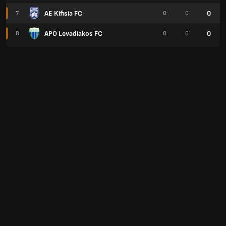
AE Kifisia FC
0
7
0
0
APO Levadiakos FC
0
8
0
0