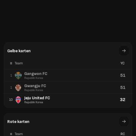
Gelbe karten
#
Team
YC
Gangwon FC
51
1
Republik Korea
Gwangju FC
51
1
Republik Korea
Jeju United FC
32
10
Republik Korea
Rote karten
#
Team
RC