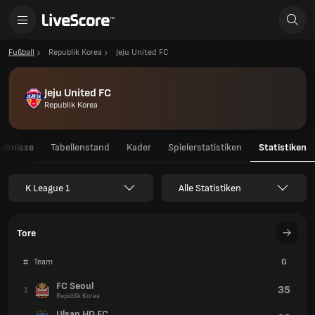
Fußball
Republik Korea
Jeju United FC
Jeju United FC
Republik Korea
gebnisse
Tabellenstand
Kader
Spielerstatistiken
Statistiken
K League 1
Alle Statistiken
Tore
#
Team
G
FC Seoul
35
1
Republik Korea
Ulsan HD FC