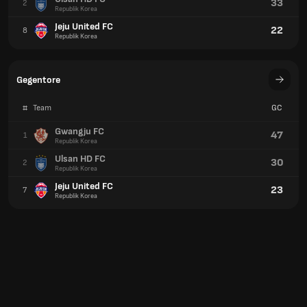
33
2
Republik Korea
Jeju United FC
22
8
Republik Korea
Gegentore
#
Team
GC
Gwangju FC
47
1
Republik Korea
Ulsan HD FC
30
2
Republik Korea
Jeju United FC
23
7
Republik Korea