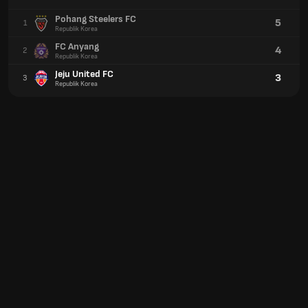
Pohang Steelers FC
5
1
Republik Korea
FC Anyang
4
2
Republik Korea
Jeju United FC
3
3
Republik Korea