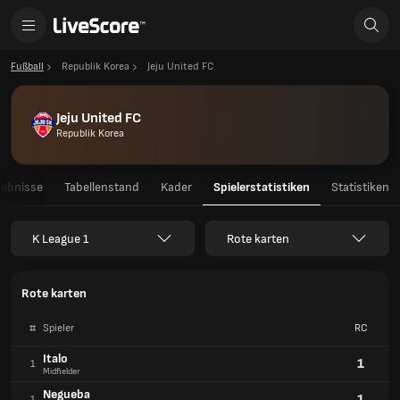
Fußball
Republik Korea
Jeju United FC
Jeju United FC
Republik Korea
gebnisse
Tabellenstand
Kader
Spielerstatistiken
Statistiken
K League 1
Rote karten
Rote karten
#
Spieler
RC
Italo
1
1
Midfielder
Negueba
1
1