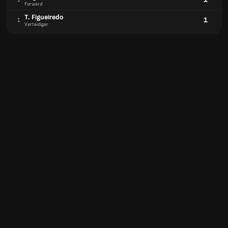
Forward
T. Figueiredo
1
1
Verteidiger