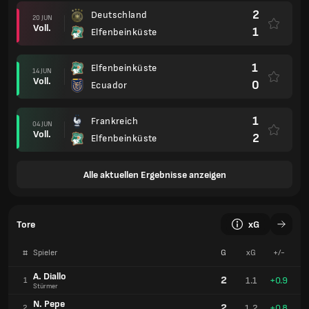
2
Deutschland
20 JUN
Voll.
1
Elfenbeinküste
1
Elfenbeinküste
14 JUN
Voll.
0
Ecuador
1
Frankreich
04 JUN
Voll.
2
Elfenbeinküste
Alle aktuellen Ergebnisse anzeigen
Tore
xG
#
Spieler
G
xG
+/-
A. Diallo
2
1.1
+0.9
1
Stürmer
N. Pepe
2
1.2
+0.8
2