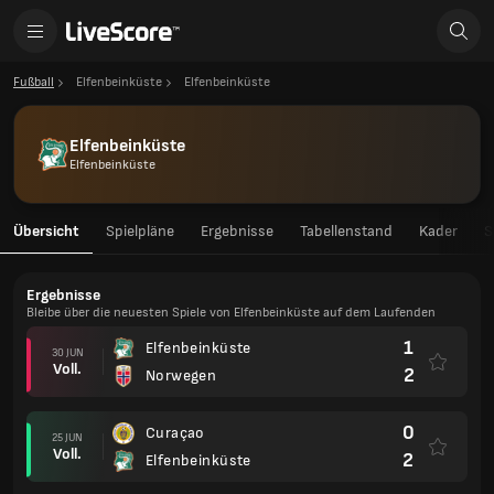
Fußball
Elfenbeinküste
Elfenbeinküste
Elfenbeinküste
Elfenbeinküste
Übersicht
Spielpläne
Ergebnisse
Tabellenstand
Kader
S
Ergebnisse
Bleibe über die neuesten Spiele von Elfenbeinküste auf dem Laufenden
1
Elfenbeinküste
30 JUN
Voll.
2
Norwegen
0
Curaçao
25 JUN
Voll.
2
Elfenbeinküste