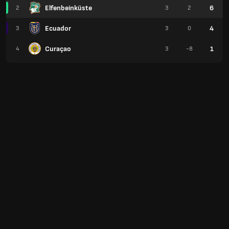
Elfenbeinküste
6
2
3
2
Ecuador
4
3
3
0
Curaçao
1
4
3
-8