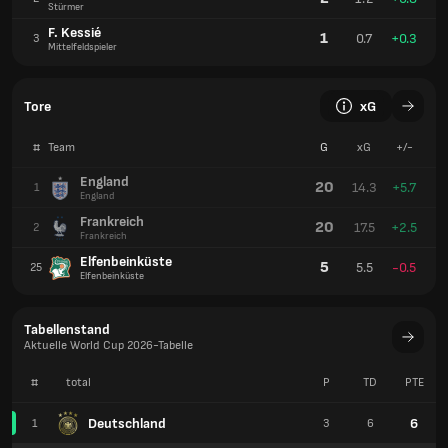
Stürmer
F. Kessié
1
0.7
+0.3
3
Mittelfeldspieler
Tore
xG
#
Team
G
xG
+/-
England
20
14.3
+5.7
1
England
Frankreich
20
17.5
+2.5
2
Frankreich
Elfenbeinküste
5
5.5
-0.5
25
Elfenbeinküste
Tabellenstand
Aktuelle World Cup 2026-Tabelle
#
total
P
TD
PTE
Deutschland
6
1
3
6