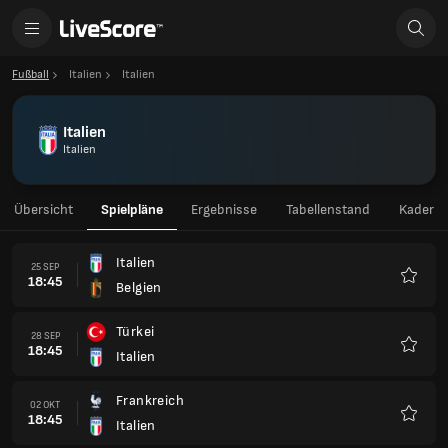
Fußball
Italien
Italien
Italien
Italien
Übersicht
Spielpläne
Ergebnisse
Tabellenstand
Kader
Italien
25 SEP
18:45
Belgien
Favori
Türkei
28 SEP
18:45
Italien
Favori
Frankreich
02 OKT
18:45
Italien
Favori