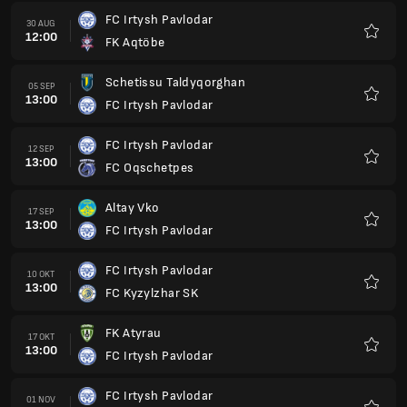
FC Irtysh Pavlodar
30 AUG
12:00
FK Aqtöbe
Favori
Schetissu Taldyqorghan
05 SEP
13:00
FC Irtysh Pavlodar
Favori
FC Irtysh Pavlodar
12 SEP
13:00
FC Oqschetpes
Favori
Altay Vko
17 SEP
13:00
FC Irtysh Pavlodar
Favori
FC Irtysh Pavlodar
10 OKT
13:00
FC Kyzylzhar SK
Favori
FK Atyrau
17 OKT
13:00
FC Irtysh Pavlodar
Favori
FC Irtysh Pavlodar
01 NOV