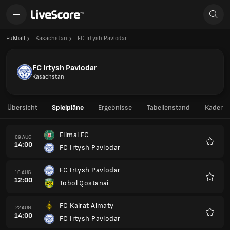
Fußball
Kasachstan
FC Irtysh Pavlodar
FC Irtysh Pavlodar
Kasachstan
Übersicht
Spielpläne
Ergebnisse
Tabellenstand
Kader
Elimai FC
09 AUG
14:00
FC Irtysh Pavlodar
Favori
FC Irtysh Pavlodar
16 AUG
12:00
Tobol Qostanai
Favori
FC Kairat Almaty
22 AUG
14:00
FC Irtysh Pavlodar
Favori