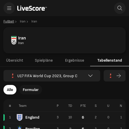
Fußball
Iran
Iran
Iran
Iran
Übersicht
Spielpläne
Ergebnisse
Tabellenstand
U17 FIFA World Cup 2023, Group C
Alle
Formular
#
Team
P
TD
PTE
S
U
N
England
6
1
3
10
2
0
1
Brasilien
6
2
3
9
2
0
1