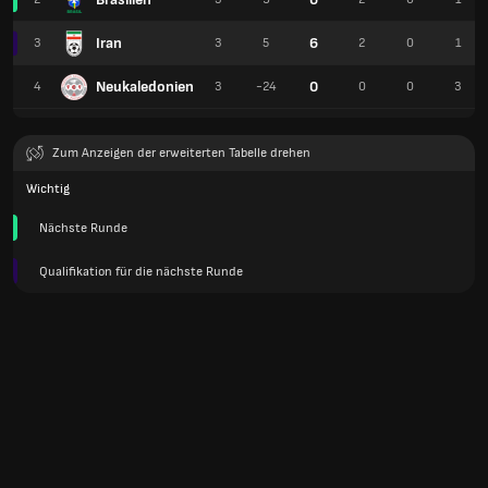
Iran
6
3
3
5
2
0
1
Neukaledonien
0
4
3
-24
0
0
3
Zum Anzeigen der erweiterten Tabelle drehen
Wichtig
Nächste Runde
Qualifikation für die nächste Runde