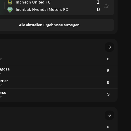
1
Incheon United FC
0
Jeonbuk Hyundai Motors FC
Alle aktuellen Ergebnisse anzeigen
r
G
ugosa
8
er
rrier
6
er
erso
3
er
G