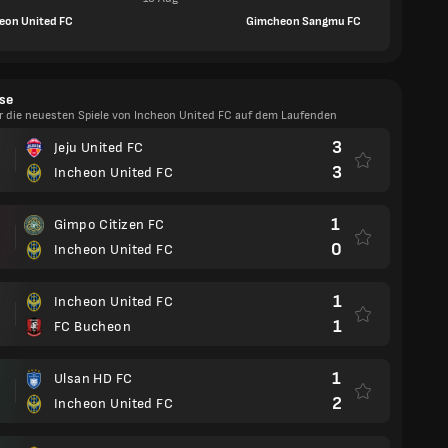
eon United FC
Gimcheon Sangmu FC
se
er die neuesten Spiele von Incheon United FC auf dem Laufenden
3
Jeju United FC
3
Incheon United FC
1
Gimpo Citizen FC
0
Incheon United FC
1
Incheon United FC
1
FC Bucheon
1
Ulsan HD FC
2
Incheon United FC