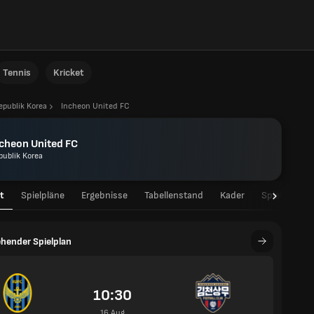
Tennis
Kricket
epublik Korea
Incheon United FC
cheon United FC
publik Korea
t
Spielpläne
Ergebnisse
Tabellenstand
Kader
Spielerstati
hender Spielplan
10:30
16 Aug