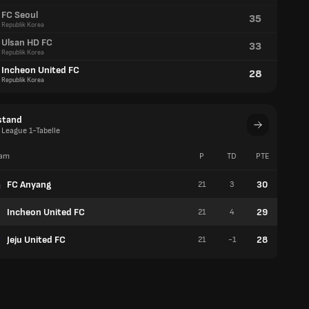
FC Seoul
35
Republik Korea
Ulsan HD FC
33
Republik Korea
Incheon United FC
28
Republik Korea
stand
 League 1-Tabelle
am
P
TD
PTE
S
FC Anyang
30
21
3
7
Incheon United FC
29
21
4
8
Jeju United FC
28
21
-1
7