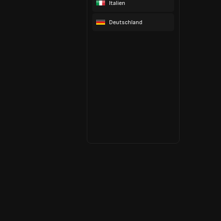
Italien
Deutschland