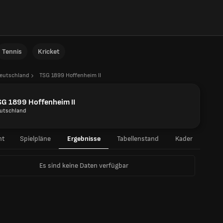
Tennis
Kricket
eutschland
TSG 1899 Hoffenheim II
SG 1899 Hoffenheim II
utschland
ht
Spielpläne
Ergebnisse
Tabellenstand
Kader
Es sind keine Daten verfügbar