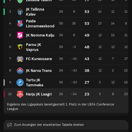
JK Tallinna
53
3
36
8
14
11
11
Kalev
Paide
53
4
36
16
13
14
9
Linnameeskond
JK Nomme Kalju
49
5
36
8
12
13
11
Parnu JK
48
6
36
-3
12
12
12
Vaprus
FC Kuressaare
43
7
36
-24
12
7
17
JK Narva Trans
38
8
36
-32
12
2
22
Tartu JK
27
9
36
-32
5
12
19
Tammeka
Harju JK Laagri
23
10
36
-34
5
8
23
Ergebnis des Ligapokals bereitgestellt 1. Platz in der UEFA Conference
League
Zum Anzeigen der erweiterten Tabelle drehen