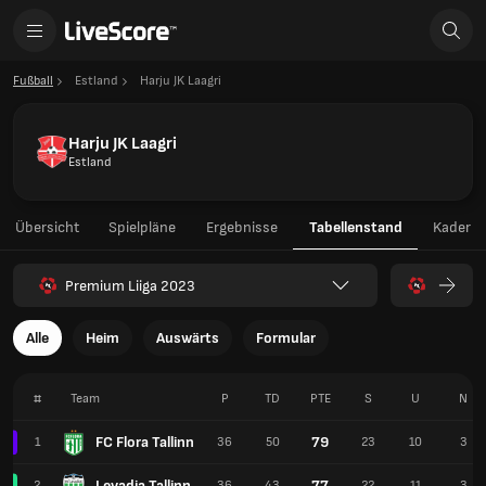
Fußball
Estland
Harju JK Laagri
Harju JK Laagri
Estland
Übersicht
Spielpläne
Ergebnisse
Tabellenstand
Kader
Premium Liiga 2023
Alle
Heim
Auswärts
Formular
#
Team
P
TD
PTE
S
U
N
FC Flora Tallinn
79
1
36
50
23
10
3
Levadia Tallinn
77
2
36
43
22
11
3