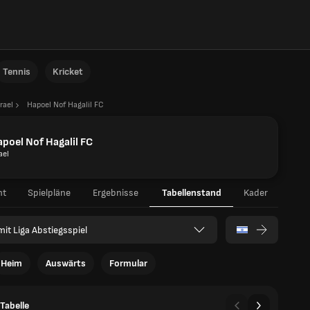
Tennis
Kricket
srael
Hapoel Nof Hagalil FC
poel Nof Hagalil FC
ael
ht
Spielpläne
Ergebnisse
Tabellenstand
Kader
it Liga Abstiegsspiel
Heim
Auswärts
Formular
Tabelle