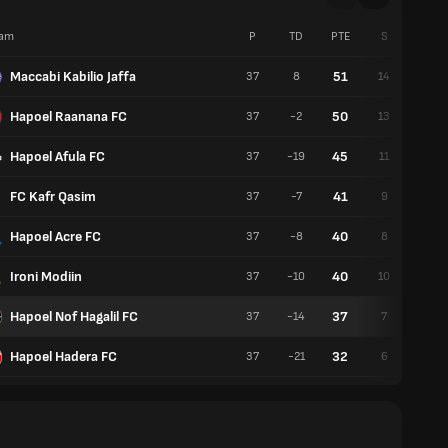
am
P
TD
PTE
S
U
Maccabi Kabilio Jaffa
51
37
8
14
9
Hapoel Raanana FC
50
37
-2
13
11
Hapoel Afula FC
45
37
-19
11
12
FC Kafr Qasim
41
37
-7
9
14
Hapoel Acre FC
40
37
-8
8
16
Ironi Modiin
40
37
-10
10
10
Hapoel Nof Hagalil FC
37
37
-14
7
16
Hapoel Hadera FC
32
37
-21
6
14