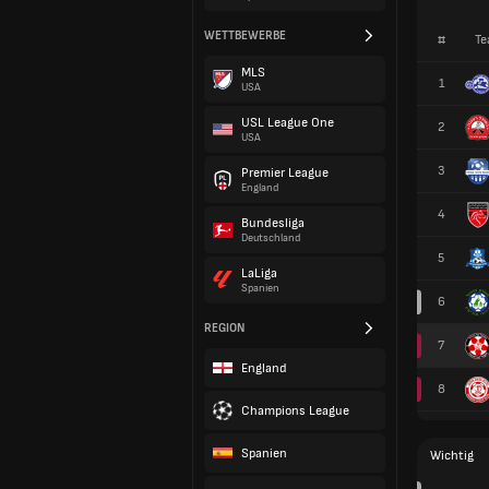
WETTBEWERBE
#
Te
MLS
1
USA
USL League One
2
USA
3
Premier League
England
4
Bundesliga
Deutschland
5
LaLiga
Spanien
6
REGION
7
England
8
Champions League
Spanien
Wichtig