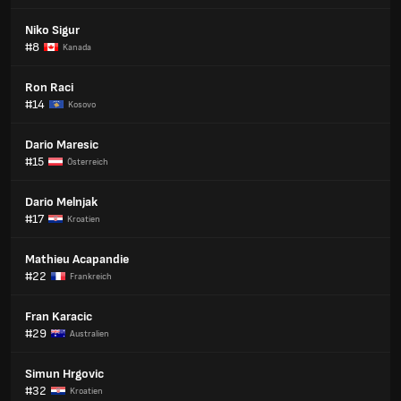
Niko Sigur
#8
Kanada
Ron Raci
#14
Kosovo
Dario Maresic
#15
Österreich
Dario Melnjak
#17
Kroatien
Mathieu Acapandie
#22
Frankreich
Fran Karacic
#29
Australien
Simun Hrgovic
#32
Kroatien