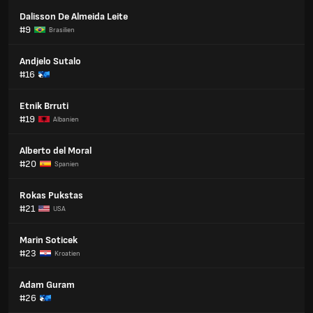
Dalisson De Almeida Leite
#9
Brasilien
Andjelo Sutalo
#16
Etnik Brruti
#19
Albanien
Alberto del Moral
#20
Spanien
Rokas Pukstas
#21
USA
Marin Soticek
#23
Kroatien
Adam Guram
#26