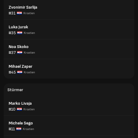
Zvonimir Sarlija
#31
Kroatien
Luka Jurak
#35
Kroatien
Noa Skoko
#37
Kroatien
Mihael Zaper
#45
Kroatien
Stürmer
Marko Livaja
#10
Kroatien
Michele Sego
#11
Kroatien