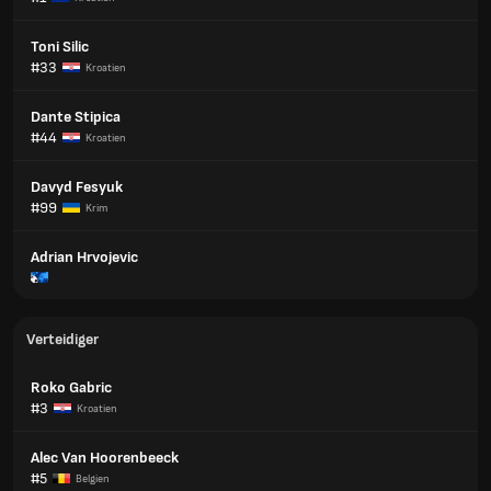
Toni Silic
#33
Kroatien
Dante Stipica
#44
Kroatien
Davyd Fesyuk
#99
Krim
Adrian Hrvojevic
Verteidiger
Roko Gabric
#3
Kroatien
Alec Van Hoorenbeeck
#5
Belgien