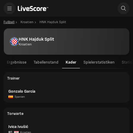
Fußball
Kroatien
HNK Hajduk Split
HNK Hajduk Split
Kroatien
Ergebnisse
Tabellenstand
Kader
Spielerstatistiken
Statis
Trainer
Gonzalo García
Spanien
Torwarte
Ivica Ivušić
#1
Kroatien