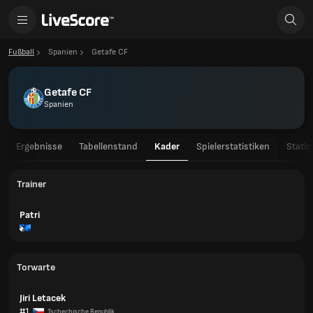
Fußball
Spanien
Getafe CF
Getafe CF
Spanien
Ergebnisse
Tabellenstand
Kader
Spielerstatistiken
Statis
Trainer
Patri
Torwarte
Jiri Letacek
#1
Tschechische Republik