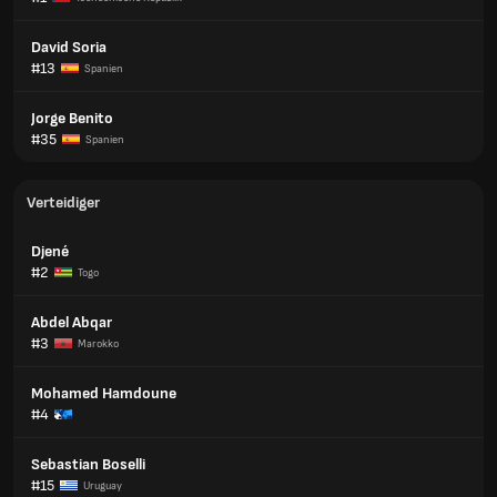
David Soria
#13
Spanien
Jorge Benito
#35
Spanien
Verteidiger
Djené
#2
Togo
Abdel Abqar
#3
Marokko
Mohamed Hamdoune
#4
Sebastian Boselli
#15
Uruguay