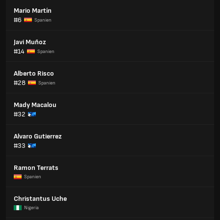
Mario Martín
#6
Spanien
Javi Muñoz
#14
Spanien
Alberto Risco
#28
Spanien
Mady Macalou
#32
Alvaro Gutierrez
#33
Ramon Terrats
Spanien
Christantus Uche
Nigeria