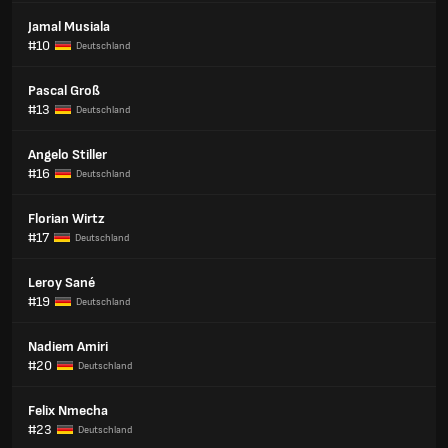
Jamal Musiala
#10
Deutschland
Pascal Groß
#13
Deutschland
Angelo Stiller
#16
Deutschland
Florian Wirtz
#17
Deutschland
Leroy Sané
#19
Deutschland
Nadiem Amiri
#20
Deutschland
Felix Nmecha
#23
Deutschland