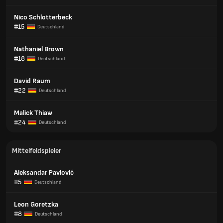
Nico Schlotterbeck
#15
Deutschland
Nathaniel Brown
#18
Deutschland
David Raum
#22
Deutschland
Malick Thiaw
#24
Deutschland
Mittelfeldspieler
Aleksandar Pavlović
#5
Deutschland
Leon Goretzka
#8
Deutschland