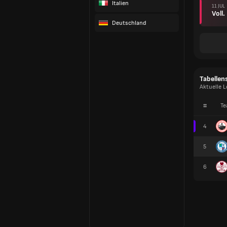
Italien
11 JUL
Voll.
Deutschland
Tabellen
Aktuelle 
#
Te
4
5
6