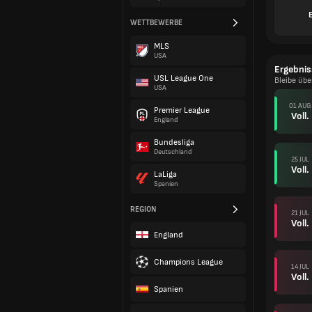
E
WETTBEWERBE
MLS
USA
Ergebnis
USL League One
Bleibe übe
USA
01 AUG
Premier League
Voll.
England
Bundesliga
Deutschland
25 JUL
Voll.
LaLiga
Spanien
REGION
21 JUL
Voll.
England
Champions League
14 JUL
Voll.
Spanien