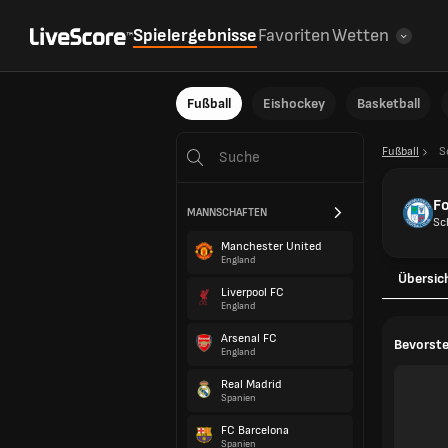
Spielergebnisse
Favoriten
Wetten
Fußball
Eishockey
Basketball
Fußball
S
Fo
MANNSCHAFTEN
Sc
Manchester United
England
Übersic
Liverpool FC
England
Arsenal FC
Bevorste
England
Real Madrid
Spanien
FC Barcelona
Spanien