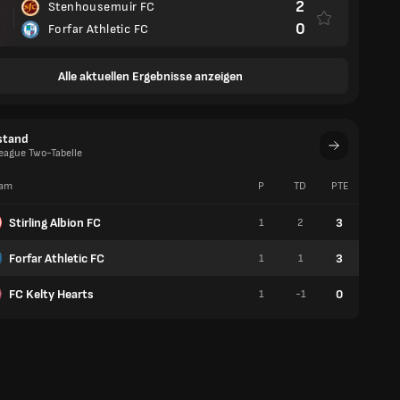
2
Stenhousemuir FC
0
Forfar Athletic FC
Alle aktuellen Ergebnisse anzeigen
stand
League Two-Tabelle
am
P
TD
PTE
S
Stirling Albion FC
3
1
2
1
Forfar Athletic FC
3
1
1
1
FC Kelty Hearts
0
1
-1
0