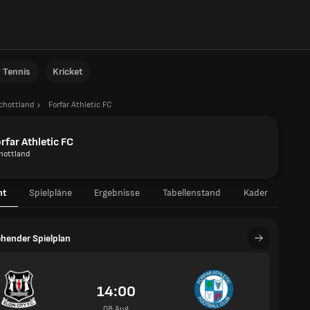
Tennis
Kricket
chottland
Forfar Athletic FC
rfar Athletic FC
hottland
ht
Spielpläne
Ergebnisse
Tabellenstand
Kader
hender Spielplan
14:00
08 Aug