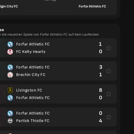
lgin City FC
Forfar Athletic FC
se
r die neuesten Spiele von Forfar Athletic FC auf dem Laufenden
1
Forfar Athletic FC
0
FC Kelty Hearts
3
Forfar Athletic FC
1
Brechin City FC
8
Livingston FC
0
Forfar Athletic FC
0
Forfar Athletic FC
4
Partick Thistle FC