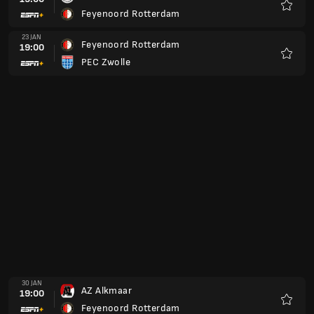
SC Telstar
Favori
27 FEB
Ajax Amsterdam
19:00
Feyenoord Rotterdam
Favori
06 MÄR
Feyenoord Rotterdam
19:00
SC Heerenveen
Favori
13 MÄR
Go Ahead Eagles
19:00
Feyenoord Rotterdam
Favori
20 MÄR
Feyenoord Rotterdam
19:00
SC Cambuur
Favori
03 APR
Fortuna Sittard
18:00
Feyenoord Rotterdam
Favori
10 APR
ADO Den Haag
18:00
Feyenoord Rotterdam
Favori