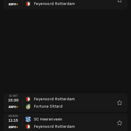
Feyenoord Rotterdam
Favori
31 OKT
Feyenoord Rotterdam
15:30
Fortuna Sittard
Favori
08 NOV
SC Heerenveen
11:15
Feyenoord Rotterdam
Favori
21 NOV
Feyenoord Rotterdam
19:00
Excelsior Rotterdam
Favori
28 NOV
Feyenoord Rotterdam
19:00
Ajax Amsterdam
Favori
05 DEZ
Willem II Tilburg
19:00
Feyenoord Rotterdam
Favori
12 DEZ
FC Groningen
19:00
Feyenoord Rotterdam
Favori