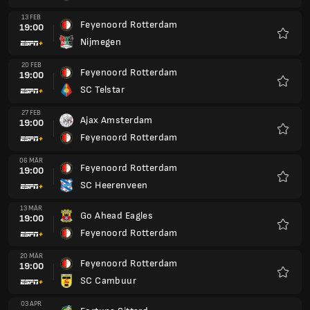
24 APR
Feyenoord Rotterdam
18:00
Sparta Rotterdam
Favori
01 MAI
Feyenoord Rotterdam
18:00
Willem II Tilburg
Favori
08 MAI
FC Utrecht
18:00
Feyenoord Rotterdam
Favori
16 MAI
FC Twente Enschede
12:30
Feyenoord Rotterdam
Favori
23 MAI
Feyenoord Rotterdam
12:30
FC Groningen
Favori