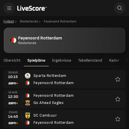
Fußball
Niederlande
Feyenoord Rotterdam
Feyenoord Rotterdam
Niederlande
Übersicht
Spielpläne
Ergebnisse
Tabellenstand
Kader
S
09 AUG
Sparta Rotterdam
10:15
Feyenoord Rotterdam
Favori
16 AUG
Feyenoord Rotterdam
12:30
Go Ahead Eagles
Favori
23 AUG
SC Cambuur
14:45
Feyenoord Rotterdam
Favori