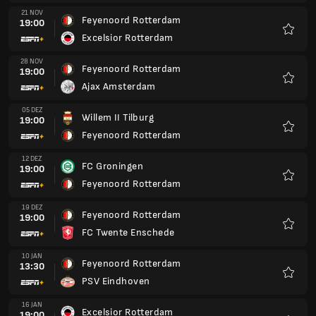
19 DEZ
Feyenoord Rotterdam
19:00
FC Twente Enschede
Favori
10 JAN
Feyenoord Rotterdam
13:30
PSV Eindhoven
Favori
16 JAN
Excelsior Rotterdam
19:00
Feyenoord Rotterdam
Favori
23 JAN
Feyenoord Rotterdam
19:00
PEC Zwolle
Favori
30 JAN
AZ Alkmaar
19:00
Feyenoord Rotterdam
Favori
13 FEB
Feyenoord Rotterdam
19:00
Nijmegen
Favori
20 FEB
Feyenoord Rotterdam
19:00