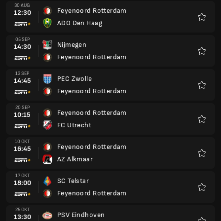
30 AUG
Feyenoord Rotterdam
12:30
ADO Den Haag
Favori
05 SEP
Nijmegen
14:30
Feyenoord Rotterdam
Favori
13 SEP
PEC Zwolle
14:45
Feyenoord Rotterdam
Favori
20 SEP
Feyenoord Rotterdam
10:15
FC Utrecht
Favori
10 OKT
Feyenoord Rotterdam
16:45
AZ Alkmaar
Favori
17 OKT
SC Telstar
18:00
Feyenoord Rotterdam
Favori
25 OKT
PSV Eindhoven
13:30