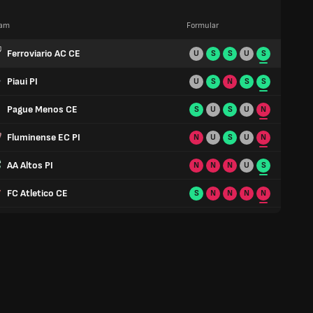
am
Formular
Ferroviario AC CE
U
S
S
U
S
Piaui PI
U
S
N
S
S
Pague Menos CE
S
U
S
U
N
Fluminense EC PI
N
U
S
U
N
AA Altos PI
N
N
N
U
S
FC Atletico CE
S
N
N
N
N