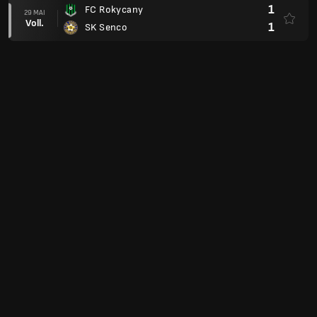
1
FC Rokycany
29 MAI
Voll.
1
SK Senco