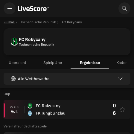
Fußball
Tschechische Republik
FC Rokycany
FC Rokycany
Tschechische Republik
Übersicht
Spielpläne
Ergebnisse
Kader
Alle Wettbewerbe
Cup
0
FC Rokycany
27 AUG
Voll.
6
FK Jungbunzlau
Vereinsfreundschaftsspiele