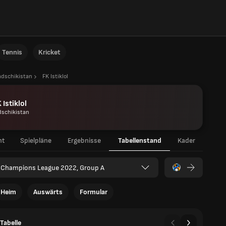
Tennis
Kricket
adschikistan
FK Istiklol
 Istiklol
dschikistan
ht
Spielpläne
Ergebnisse
Tabellenstand
Kader
 Champions League 2022, Group A
Heim
Auswärts
Formular
Tabelle