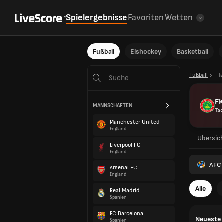
Spielergebnisse
Favoriten
Wetten
Fußball
Eishockey
Basketball
Fußball
T
FK
MANNSCHAFTEN
Ta
Manchester United
England
Übersic
Liverpool FC
England
AFC
Arsenal FC
England
Alle
Real Madrid
Spanien
FC Barcelona
Neueste 
Spanien