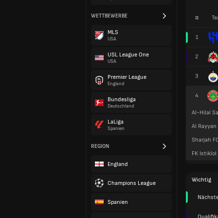
WETTBEWERBE
#
Te
MLS
1
USA
USL League One
2
USA
3
Premier League
England
4
Bundesliga
Deutschland
Al-Hilal S
LaLiga
Al Rayyan
Spanien
Sharjah F
REGION
FK Istiklol
England
Wichtig
Champions League
Nächst
Spanien
Qualifi