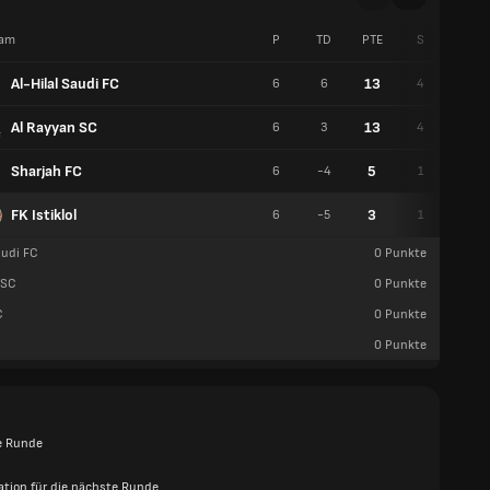
am
P
TD
PTE
S
U
Al-Hilal Saudi FC
13
6
6
4
1
Al Rayyan SC
13
6
3
4
1
Sharjah FC
5
6
-4
1
2
FK Istiklol
3
6
-5
1
0
audi FC
0
Punkte
 SC
0
Punkte
C
0
Punkte
0
Punkte
e Runde
kation für die nächste Runde