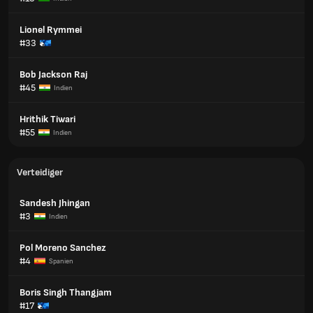
Lionel Rymmei
#33
Bob Jackson Raj
#45
Indien
Hrithik Tiwari
#55
Indien
Verteidiger
Sandesh Jhingan
#3
Indien
Pol Moreno Sanchez
#4
Spanien
Boris Singh Thangjam
#17