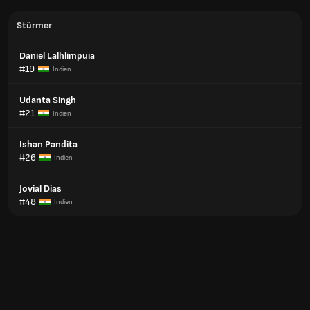
Stürmer
Daniel Lalhlimpuia
#19
Indien
Udanta Singh
#21
Indien
Ishan Pandita
#26
Indien
Jovial Dias
#48
Indien