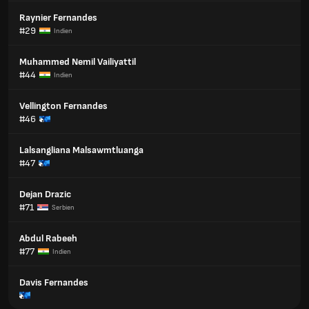
Raynier Fernandes
#29
Indien
Muhammed Nemil Vailiyattil
#44
Indien
Vellington Fernandes
#46
Lalsangliana Malsawmtluanga
#47
Dejan Drazic
#71
Serbien
Abdul Rabeeh
#77
Indien
Davis Fernandes