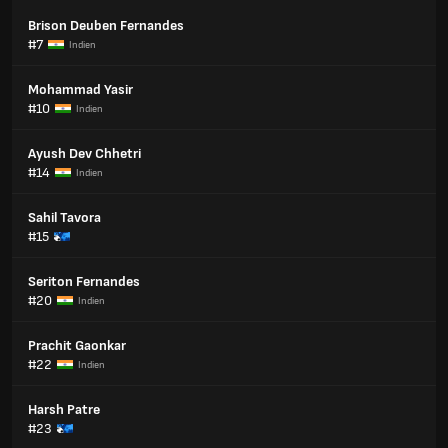
Brison Deuben Fernandes
#7
Indien
Mohammad Yasir
#10
Indien
Ayush Dev Chhetri
#14
Indien
Sahil Tavora
#15
Seriton Fernandes
#20
Indien
Prachit Gaonkar
#22
Indien
Harsh Patre
#23