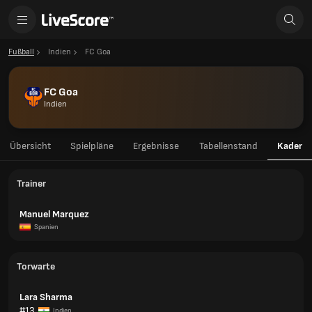
Fußball
Indien
FC Goa
FC Goa
Indien
Übersicht
Spielpläne
Ergebnisse
Tabellenstand
Kader
Trainer
Manuel Marquez
Spanien
Torwarte
Lara Sharma
#13
Indien