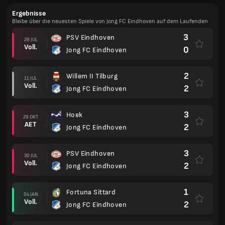
Ergebnisse
Bleibe über die neuesten Spiele von Jong FC Eindhoven auf dem Laufenden
3
PSV Eindhoven
28 JUL
Voll.
0
Jong FC Eindhoven
2
Willem II Tilburg
11 JUL
Voll.
2
Jong FC Eindhoven
3
Hoek
29 OKT
AET
2
Jong FC Eindhoven
3
PSV Eindhoven
30 JUL
Voll.
2
Jong FC Eindhoven
1
Fortuna Sittard
04 JAN
Voll.
2
Jong FC Eindhoven