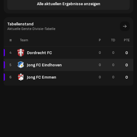
Alle aktuellen Ergebnisse anzeigen
Tabellenstand
Aktuelle Eerste Divisie-Tabelle
#
Team
P
TD
PTE
Dordrecht FC
0
4
0
0
Jong FC Eindhoven
0
5
0
0
Jong FC Emmen
0
6
0
0