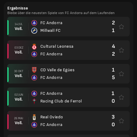
Ergebnisse
Bleibe über die neuesten Spiele von FC Andorra auf dem Laufenden
2
FC Andorra
14 JUL
Voll.
1
Millwall FC
4
Cultural Leonesa
03 DEZ
Voll.
2
FC Andorra
1
CD Valle de Egües
30 OKT
Voll.
5
FC Andorra
1
FC Andorra
02 JUN
Voll.
0
Racing Club de Ferrol
3
Real Oviedo
26 MAI
Voll.
0
FC Andorra