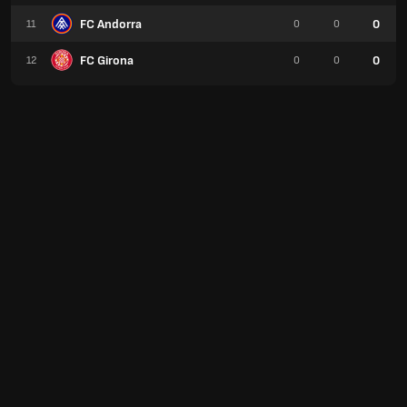
FC Andorra
0
11
0
0
FC Girona
0
12
0
0