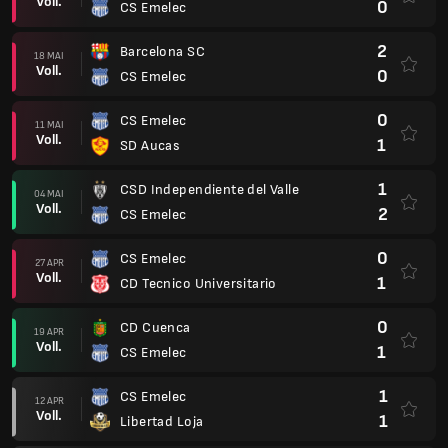
Voll.
0
CS Emelec
2
Barcelona SC
18 MAI
Voll.
0
CS Emelec
0
CS Emelec
11 MAI
Voll.
1
SD Aucas
1
CSD Independiente del Valle
04 MAI
Voll.
2
CS Emelec
0
CS Emelec
27 APR
Voll.
1
CD Tecnico Universitario
0
CD Cuenca
19 APR
Voll.
1
CS Emelec
1
CS Emelec
12 APR
Voll.
1
Libertad Loja