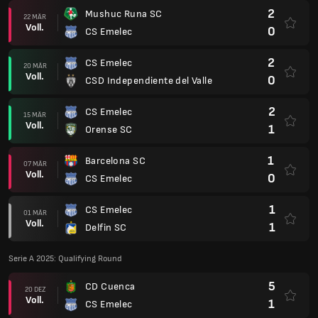
2
Mushuc Runa SC
22 MÄR
Voll.
0
CS Emelec
2
CS Emelec
20 MÄR
Voll.
0
CSD Independiente del Valle
2
CS Emelec
15 MÄR
Voll.
1
Orense SC
1
Barcelona SC
07 MÄR
Voll.
0
CS Emelec
1
CS Emelec
01 MÄR
Voll.
1
Delfin SC
Serie A 2025: Qualifying Round
5
CD Cuenca
20 DEZ
Voll.
1
CS Emelec