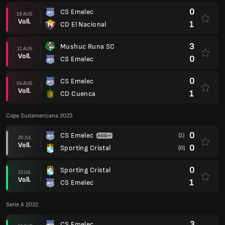
0
CS Emelec
18 AUG
Voll.
1
CD El Nacional
3
Mushuc Runa SC
11 AUG
Voll.
0
CS Emelec
0
CS Emelec
04 AUG
Voll.
1
CD Cuenca
Copa Sudamericana 2023
0
CS Emelec
(1)
20 JUL
Voll.
0
Sporting Cristal
(0)
0
Sporting Cristal
13 JUL
Voll.
1
CS Emelec
Serie A 2022
3
CS Emelec