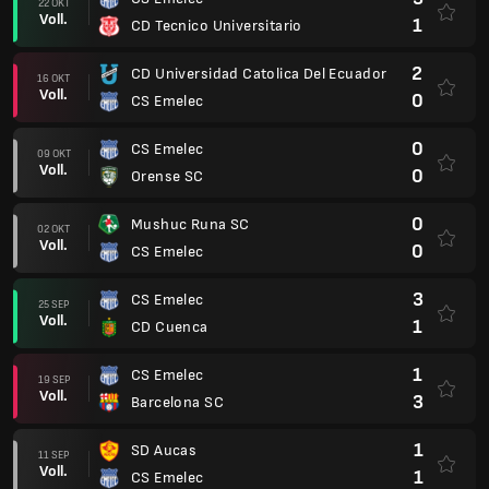
22 OKT
Voll.
1
CD Tecnico Universitario
2
CD Universidad Catolica Del Ecuador
16 OKT
Voll.
0
CS Emelec
0
CS Emelec
09 OKT
Voll.
0
Orense SC
0
Mushuc Runa SC
02 OKT
Voll.
0
CS Emelec
3
CS Emelec
25 SEP
Voll.
1
CD Cuenca
1
CS Emelec
19 SEP
Voll.
3
Barcelona SC
1
SD Aucas
11 SEP
Voll.
1
CS Emelec