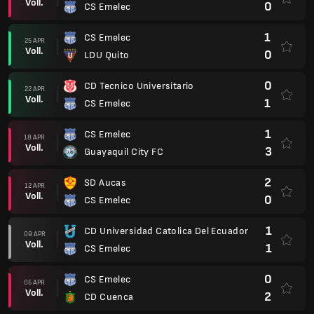
Voll.
0
CS Emelec
1
CS Emelec
25 APR
Voll.
0
LDU Quito
0
CD Tecnico Universitario
22 APR
Voll.
1
CS Emelec
1
CS Emelec
18 APR
Voll.
3
Guayaquil City FC
2
SD Aucas
12 APR
Voll.
0
CS Emelec
1
CD Universidad Catolica Del Ecuador
09 APR
Voll.
1
CS Emelec
0
CS Emelec
05 APR
Voll.
2
CD Cuenca