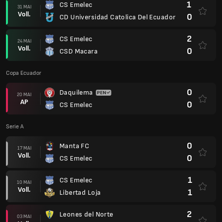
1
CS Emelec
31 MAI
Voll.
0
CD Universidad Catolica Del Ecuador
2
CS Emelec
24 MAI
Voll.
0
CSD Macara
Copa Ecuador
0
Daquilema
20 MAI
AP
0
CS Emelec
Serie A
0
Manta FC
17 MAI
Voll.
0
CS Emelec
1
CS Emelec
10 MAI
Voll.
1
Libertad Loja
2
Leones del Norte
03 MAI