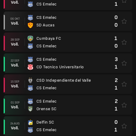
Voll.
1
CS Emelec
0
CS Emelec
06 OKT
Voll.
0
SD Aucas
1
Cumbaya FC
28 SEP
Voll.
0
CS Emelec
3
CS Emelec
22 SEP
Voll.
1
CD Tecnico Universitario
2
CSD Independiente del Valle
15 SEP
Voll.
1
CS Emelec
2
CS Emelec
01 SEP
Voll.
1
Orense SC
0
Delfin SC
24 AUG
Voll.
1
CS Emelec