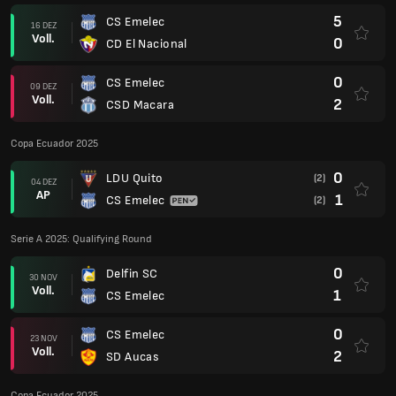
5
CS Emelec
16 DEZ
Voll.
0
CD El Nacional
0
CS Emelec
09 DEZ
Voll.
2
CSD Macara
Copa Ecuador 2025
0
LDU Quito
(2)
04 DEZ
AP
1
CS Emelec
(2)
Serie A 2025: Qualifying Round
0
Delfin SC
30 NOV
Voll.
1
CS Emelec
0
CS Emelec
23 NOV
Voll.
2
SD Aucas
Copa Ecuador 2025