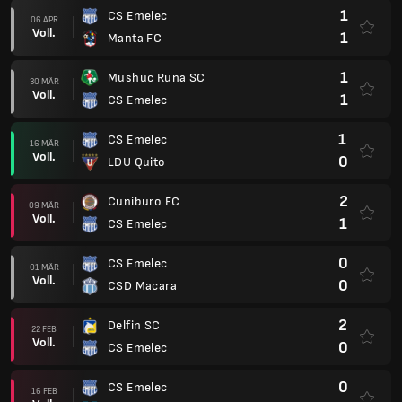
1
CS Emelec
06 APR
Voll.
1
Manta FC
1
Mushuc Runa SC
30 MÄR
Voll.
1
CS Emelec
1
CS Emelec
16 MÄR
Voll.
0
LDU Quito
2
Cuniburo FC
09 MÄR
Voll.
1
CS Emelec
0
CS Emelec
01 MÄR
Voll.
0
CSD Macara
2
Delfin SC
22 FEB
Voll.
0
CS Emelec
0
CS Emelec
16 FEB