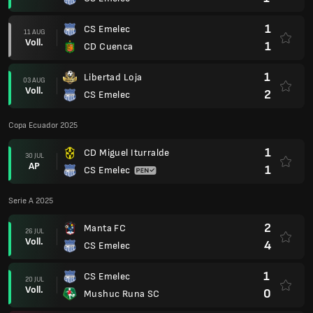
1
CS Emelec
11 AUG
Voll.
1
CD Cuenca
1
Libertad Loja
03 AUG
Voll.
2
CS Emelec
Copa Ecuador 2025
1
CD Miguel Iturralde
30 JUL
AP
1
CS Emelec
Serie A 2025
2
Manta FC
26 JUL
Voll.
4
CS Emelec
1
CS Emelec
20 JUL
Voll.
0
Mushuc Runa SC