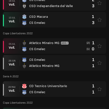
18 JUL
Voll.
3
CSD Independiente del Valle
1
CSD Macara
10 JUL
Voll.
3
CS Emelec
Copa Libertadores 2022
1
Atletico Mineiro MG
(2)
05 JUL
Voll.
0
CS Emelec
(1)
1
CS Emelec
28 JUN
Voll.
1
Atletico Mineiro MG
Serie A 2022
1
CD Tecnico Universitario
28 MAI
Voll.
1
CS Emelec
Copa Libertadores 2022