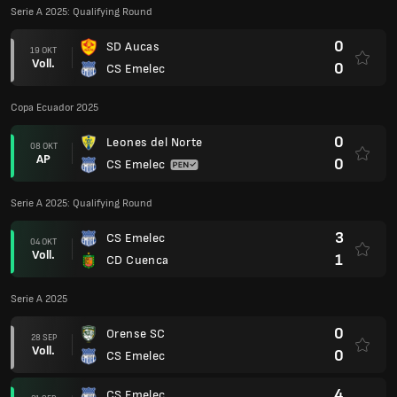
Serie A 2025: Qualifying Round
0
SD Aucas
19 OKT
Voll.
0
CS Emelec
Copa Ecuador 2025
0
Leones del Norte
08 OKT
AP
0
CS Emelec
Serie A 2025: Qualifying Round
3
CS Emelec
04 OKT
Voll.
1
CD Cuenca
Serie A 2025
0
Orense SC
28 SEP
Voll.
0
CS Emelec
4
CS Emelec