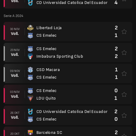
Voll.
4
CD Universidad Catolica Del Ecuador
Serie A 2024
2
Libertad Loja
30 NOV
Voll.
1
CS Emelec
2
CS Emelec
23 NOV
Voll.
2
Imbabura Sporting Club
1
CSD Macara
09 NOV
Voll.
1
CS Emelec
0
CS Emelec
03 NOV
Voll.
1
LDU Quito
2
CD Universidad Catolica Del Ecuador
26 OKT
Voll.
0
CS Emelec
2
Barcelona SC
20 OKT