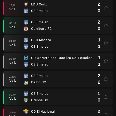
2
LDU Quito
12 JUL
Voll.
0
CS Emelec
2
CS Emelec
05 JUL
Voll.
0
Cuniburo FC
1
CSD Macara
29 JUN
Voll.
1
CS Emelec
1
CD Universidad Catolica Del Ecuador
26 JUN
Voll.
1
CS Emelec
2
CS Emelec
21 JUN
Voll.
2
Delfin SC
1
CS Emelec
01 JUN
Voll.
0
Orense SC
2
CD El Nacional
25 MAI