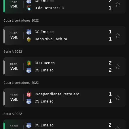
2
CS Emelec
17 APR
Voll.
1
9 de Octubre FC
Copa Libertadores 2022
1
CS Emelec
15 APR
Voll.
1
Deportivo Tachira
Serie A 2022
2
CD Cuenca
10 APR
Voll.
2
CS Emelec
Copa Libertadores 2022
1
Independiente Petrolero
07 APR
Voll.
1
CS Emelec
Serie A 2022
2
CS Emelec
02 APR