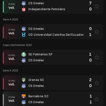
7
CS Emelec
25 MAI
Voll.
0
Independiente Petrolero
Serie A 2022
0
CS Emelec
21 MAI
Voll.
1
CD Universidad Catolica Del Ecuador
Copa Libertadores 2022
1
SE Palmeiras SP
18 MAI
Voll.
0
CS Emelec
Serie A 2022
2
Orense SC
15 MAI
Voll.
0
CS Emelec
1
Barcelona SC
12 MAI
Voll.
1
CS Emelec