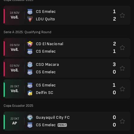
1
CS Emelec
18 NOV
Voll.
2
LDU Quito
Serie A 2025: Qualifying Round
2
CD El Nacional
09 NOV
Voll.
1
CS Emelec
3
CSD Macara
02 NOV
Voll.
0
CS Emelec
1
CS Emelec
26 OKT
Voll.
0
Delfin SC
Copa Ecuador 2025
0
Guayaquil City FC
22 OKT
AP
0
CS Emelec