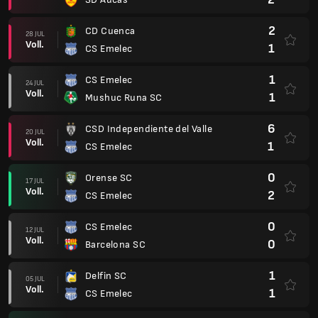
2
CD Cuenca
28 JUL
Voll.
1
CS Emelec
1
CS Emelec
24 JUL
Voll.
1
Mushuc Runa SC
6
CSD Independiente del Valle
20 JUL
Voll.
1
CS Emelec
0
Orense SC
17 JUL
Voll.
2
CS Emelec
0
CS Emelec
12 JUL
Voll.
0
Barcelona SC
1
Delfin SC
05 JUL
Voll.
1
CS Emelec