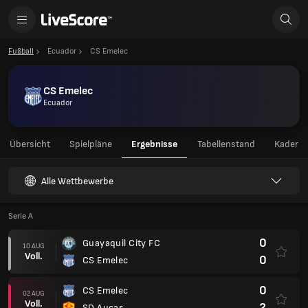
Fußball
Ecuador
CS Emelec
CS Emelec
Ecuador
Übersicht
Spielpläne
Ergebnisse
Tabellenstand
Kader
Alle Wettbewerbe
Serie A
0
Guayaquil City FC
10 AUG
Voll.
0
CS Emelec
0
CS Emelec
02 AUG
Voll.
2
SD Aucas