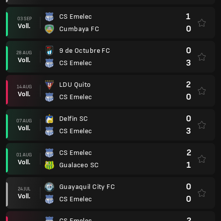
1
CS Emelec
03 SEP
Voll.
0
Cumbaya FC
0
9 de Octubre FC
28 AUG
Voll.
3
CS Emelec
2
LDU Quito
14 AUG
Voll.
0
CS Emelec
0
Delfin SC
07 AUG
Voll.
3
CS Emelec
2
CS Emelec
01 AUG
Voll.
1
Gualaceo SC
0
Guayaquil City FC
24 JUL
Voll.
0
CS Emelec
2
CS Emelec