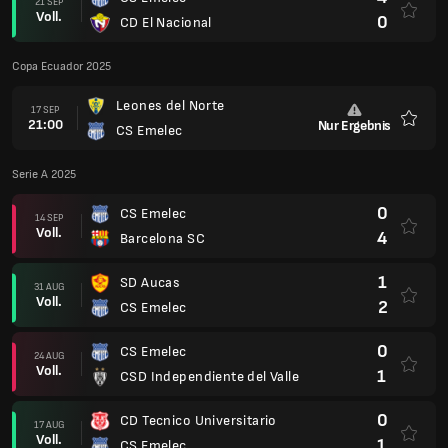
21 SEP
Voll.
0
CD El Nacional
Copa Ecuador 2025
Leones del Norte
17 SEP
21:00
Nur Ergebnis
CS Emelec
Favori
Serie A 2025
0
CS Emelec
14 SEP
Voll.
4
Barcelona SC
1
SD Aucas
31 AUG
Voll.
2
CS Emelec
0
CS Emelec
24 AUG
Voll.
1
CSD Independiente del Valle
0
CD Tecnico Universitario
17 AUG
Voll.
1
CS Emelec