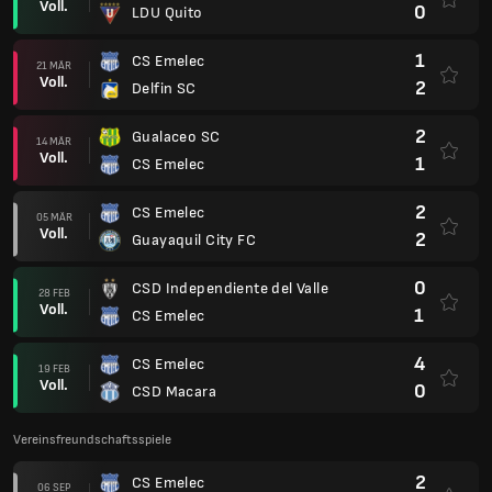
Voll.
0
LDU Quito
1
CS Emelec
21 MÄR
Voll.
2
Delfin SC
2
Gualaceo SC
14 MÄR
Voll.
1
CS Emelec
2
CS Emelec
05 MÄR
Voll.
2
Guayaquil City FC
0
CSD Independiente del Valle
28 FEB
Voll.
1
CS Emelec
4
CS Emelec
19 FEB
Voll.
0
CSD Macara
Vereinsfreundschaftsspiele
2
CS Emelec
06 SEP