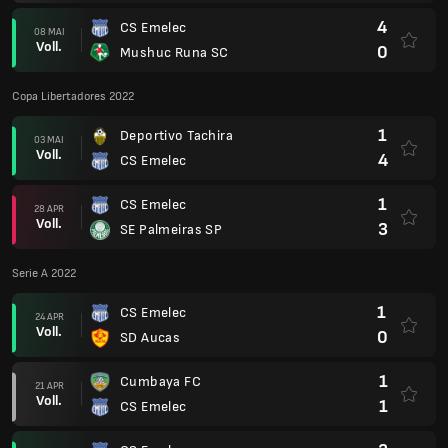
4
CS Emelec
08 MAI
Voll.
0
Mushuc Runa SC
Copa Libertadores 2022
1
Deportivo Tachira
03 MAI
Voll.
4
CS Emelec
1
CS Emelec
28 APR
Voll.
3
SE Palmeiras SP
Serie A 2022
1
CS Emelec
24 APR
Voll.
0
SD Aucas
1
Cumbaya FC
21 APR
Voll.
1
CS Emelec